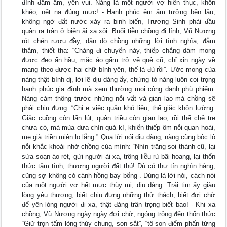
đình đầm ấm, yên vui. Nàng là một người vợ hiền thục, khôn
khéo, nết na đúng mực! - Hạnh phúc êm ấm tưởng bền lâu,
không ngờ đất nước xảy ra binh biến, Trương Sinh phải đầu
quân ra trận ở biên ải xa xôi. Buổi tiễn chồng đi lính, Vũ Nương
rót chén rượu đầy, dặn dò chồng những lời tình nghĩa, đằm
thắm, thiết tha: “Chàng đi chuyến này, thiếp chẳng dám mong
được đeo ấn hầu, mặc áo gấm trở về quê cũ, chỉ xin ngày về
mang theo được hai chữ bình yên, thế là đủ rồi”. Ước mong của
nàng thật bình dị, lời lẽ dịu dàng ấy, chứng tỏ nàng luôn coi trọng
hạnh phúc gia đình mà xem thường mọi công danh phù phiếm.
Nàng cảm thông trước những nỗi vất vả gian lao mà chồng sẽ
phải chịu đựng: “Chỉ e việc quân khó liệu, thế giặc khôn lường.
Giặc cuồng còn lẩn lút, quân triều còn gian lao, rồi thế chẻ tre
chưa có, mà mùa dưa chín quá kì, khiến thiếp ôm nỗi quan hoài,
mẹ già triền miên lo lắng.” Qua lời nói dịu dàng, nàng cũng bộc lộ
nỗi khắc khoải nhớ chồng của mình: “Nhìn trăng soi thành cũ, lại
sửa soạn áo rét, gửi người ải xa, trông liễu rủ bãi hoang, lại thổn
thức tâm tình, thương người đất thú! Dù có thư tín nghìn hàng,
cũng sợ không có cánh hồng bay bổng”. Đúng là lời nói, cách nói
của một người vợ hết mực thùy mị, dịu dàng. Trái tim ấy giàu
lòng yêu thương, biết chịu đựng những thử thách, biết đợi chờ
để yên lòng người đi xa, thật đáng trân trọng biết bao! - Khi xa
chồng, Vũ Nương ngày ngày đợi chờ, ngóng trông đến thổn thức
“Giữ trọn tấm lòng thủy chung, son sắt”, “tô son điểm phấn từng