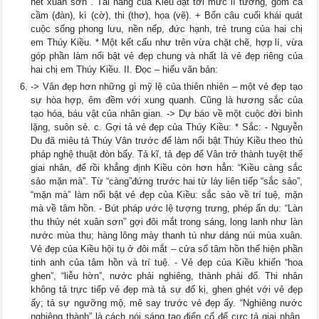
nét xuân sơn". Tài năng của Kiều đạt tới mức lí tưởng, gồm cả
cầm (đàn), kì (cờ), thi (thơ), họa (vẽ). + Bốn câu cuối khái quát
cuộc sống phong lưu, nền nếp, đức hạnh, trẻ trung của hai chị
em Thúy Kiều. * Một kết cấu như trên vừa chặt chẽ, hợp lí, vừa
góp phần làm nổi bật vẻ đẹp chung và nhất là vẻ đẹp riêng của
hai chị em Thúy Kiều. II. Đọc – hiểu văn bản:
-> Vân đẹp hơn những gì mỹ lệ của thiên nhiên – một vẻ đẹp tạo
sự hòa hợp, êm đềm với xung quanh. Cũng là hương sắc của
tạo hóa, báu vật của nhân gian. -> Dự báo về một cuộc đời bình
lặng, suôn sẻ. c. Gợi tả vẻ đẹp của Thúy Kiều: * Sắc: - Nguyễn
Du đã miêu tả Thúy Vân trước để làm nổi bật Thúy Kiều theo thủ
pháp nghệ thuật đòn bẩy. Tả kĩ, tả đẹp để Vân trở thành tuyệt thế
giai nhân, để rồi khẳng định Kiều còn hơn hẳn: “Kiều càng sắc
sảo mặn mà”. Từ “càng”đứng trước hai từ láy liên tiếp “sắc sảo”,
“mặn mà” làm nổi bật vẻ đẹp của Kiều: sắc sảo về trí tuệ, mặn
mà về tâm hồn. - Bút pháp ước lệ tượng trưng, phép ẩn dụ: “Làn
thu thủy nét xuân sơn” gợi đôi mắt trong sáng, long lanh như làn
nước mùa thu; hàng lông mày thanh tú như dáng núi mùa xuân.
Vẻ đẹp của Kiều hội tụ ở đôi mắt – cửa sổ tâm hồn thể hiện phần
tinh anh của tâm hồn và trí tuệ. - Vẻ đẹp của Kiều khiến “hoa
ghen”, “liễu hờn”, nước phải nghiêng, thành phải đổ. Thi nhân
không tả trực tiếp vẻ đẹp mà tả sự đố kị, ghen ghét với vẻ đẹp
ấy; tả sự ngưỡng mộ, mê say trước vẻ đẹp ấy. “Nghiêng nước
nghiêng thành” là cách nói sáng tạo điển cố để cực tả giai nhân.