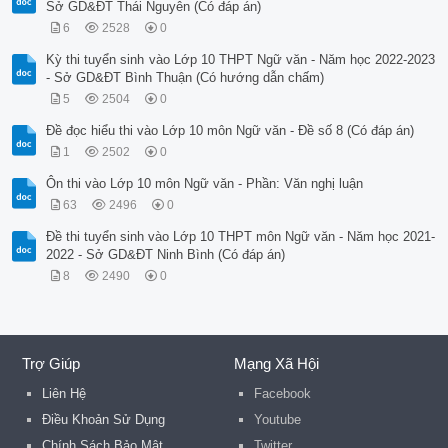
Sở GD&ĐT Thái Nguyên (Có đáp án)
6
2528
0
Kỳ thi tuyển sinh vào Lớp 10 THPT Ngữ văn - Năm học 2022-2023
- Sở GD&ĐT Bình Thuận (Có hướng dẫn chấm)
5
2504
0
Đề đọc hiểu thi vào Lớp 10 môn Ngữ văn - Đề số 8 (Có đáp án)
1
2502
0
Ôn thi vào Lớp 10 môn Ngữ văn - Phần: Văn nghị luận
63
2496
0
Đề thi tuyển sinh vào Lớp 10 THPT môn Ngữ văn - Năm học 2021-
2022 - Sở GD&ĐT Ninh Bình (Có đáp án)
8
2490
0
Trợ Giúp
Mạng Xã Hội
Liên Hệ
Facebook
Điều Khoản Sử Dụng
Youtube
Chính Sách Bảo Mật
Twitter