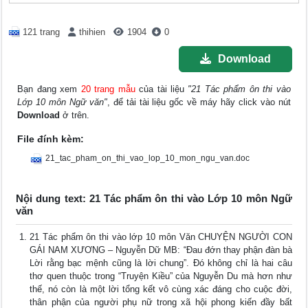
121 trang
thihien
1904
0
Download
Bạn đang xem
20 trang mẫu
của tài liệu
"21 Tác phẩm ôn thi vào
Lớp 10 môn Ngữ văn"
, để tải tài liệu gốc về máy hãy click vào nút
Download
ở trên.
File đính kèm:
21_tac_pham_on_thi_vao_lop_10_mon_ngu_van.doc
Nội dung text: 21 Tác phẩm ôn thi vào Lớp 10 môn Ngữ
văn
21 Tác phẩm ôn thi vào lớp 10 môn Văn CHUYỆN NGƯỜI CON
GÁI NAM XƯƠNG – Nguyễn Dữ MB: “Đau đớn thay phận đàn bà
Lời rằng bạc mệnh cũng là lời chung”. Đó không chỉ là hai câu
thơ quen thuộc trong “Truyện Kiều” của Nguyễn Du mà hơn như
thế, nó còn là một lời tổng kết vô cùng xác đáng cho cuộc đời,
thân phận của người phụ nữ trong xã hội phong kiến đầy bất