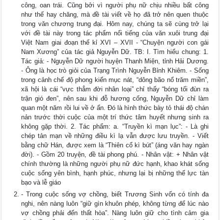
công, oan trái. Cũng bởi vì người phụ nữ chịu nhiều bất công
như thế hay chăng, mà đề tài viết về họ đã trở nên quen thuộc
trong văn chương trung đại. Hôm nay, chúng ta sẽ cùng trở lại
với đề tài này trong tác phẩm nổi tiếng của văn xuôi trung đại
Việt Nam giai đoạn thế kỉ XVI – XVII - “Chuyện người con gái
Nam Xương” của tác giả Nguyễn Dữ. TB: I. Tìm hiểu chung: 1.
Tác giả: - Nguyễn Dữ người huyện Thanh Miện, tỉnh Hải Dương.
- Ông là học trò giỏi của Trạng Trình Nguyễn Bỉnh Khiêm. - Sống
trong cảnh chế độ phong kiến mục nát, “dông bão nổ trăm miền”,
xã hội là cái “vực thẳm đời nhân loại” chỉ thấy “bóng tối đùn ra
trận gió đen”, nên sau khi đỗ hương cống, Nguyễn Dữ chỉ làm
quan một năm rồi lui về ở ẩn. Đó là hình thức bày tỏ thái độ chán
nản trước thời cuộc của một trí thức tâm huyết nhưng sinh ra
không gặp thời. 2. Tác phẩm: a. “Truyền kì mạn lục”: - Là ghi
chép tản mạn về những điều kì lạ vẫn được lưu truyền. - Viết
bằng chữ Hán, được xem là “Thiên cổ kì bút” (áng văn hay ngàn
đời). - Gồm 20 truyện, đề tài phong phú. - Nhân vật: + Nhân vật
chính thường là những người phụ nữ đức hạnh, khao khát sống
cuộc sống yên bình, hạnh phúc, nhưng lại bị những thế lực tàn
bạo và lễ giáo
- Trong cuộc sống vợ chồng, biết Trương Sinh vốn có tính đa
nghi, nên nàng luôn “giữ gìn khuôn phép, không từng để lúc nào
vợ chồng phải đến thất hòa”. Nàng luôn giữ cho tình cảm gia