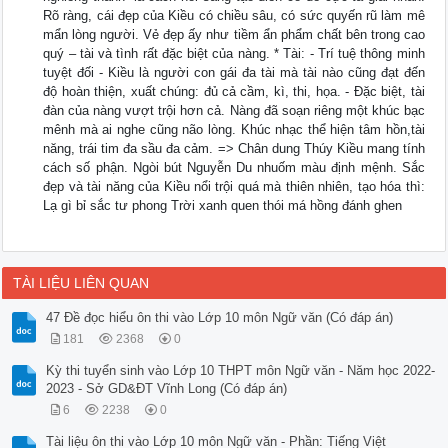
Rõ ràng, cái đẹp của Kiều có chiều sâu, có sức quyến rũ làm mê
mẩn lòng người. Vẻ đẹp ấy như tiềm ẩn phẩm chất bên trong cao
quý – tài và tình rất đặc biệt của nàng. * Tài: - Trí tuệ thông minh
tuyệt đối - Kiều là người con gái đa tài mà tài nào cũng đạt đến
độ hoàn thiện, xuất chúng: đủ cả cầm, kì, thi, họa. - Đặc biệt, tài
đàn của nàng vượt trội hơn cả. Nàng đã soạn riêng một khúc bạc
mênh mà ai nghe cũng não lòng. Khúc nhạc thể hiện tâm hồn,tài
năng, trái tim đa sầu đa cảm. => Chân dung Thúy Kiều mang tính
cách số phận. Ngòi bút Nguyễn Du nhuốm màu định mệnh. Sắc
đẹp và tài năng của Kiều nổi trội quá mà thiên nhiên, tạo hóa thì:
Lạ gì bỉ sắc tư phong Trời xanh quen thói má hồng đánh ghen
TÀI LIỆU LIÊN QUAN
47 Đề đọc hiểu ôn thi vào Lớp 10 môn Ngữ văn (Có đáp án)
181
2368
0
Kỳ thi tuyển sinh vào Lớp 10 THPT môn Ngữ văn - Năm học 2022-
2023 - Sở GD&ĐT Vĩnh Long (Có đáp án)
6
2238
0
Tài liệu ôn thi vào Lớp 10 môn Ngữ văn - Phần: Tiếng Việt