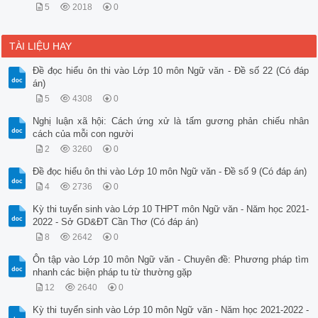
5
2018
0
TÀI LIỆU HAY
Đề đọc hiểu ôn thi vào Lớp 10 môn Ngữ văn - Đề số 22 (Có đáp
án)
5
4308
0
Nghị luận xã hội: Cách ứng xử là tấm gương phản chiếu nhân
cách của mỗi con người
2
3260
0
Đề đọc hiểu ôn thi vào Lớp 10 môn Ngữ văn - Đề số 9 (Có đáp án)
4
2736
0
Kỳ thi tuyển sinh vào Lớp 10 THPT môn Ngữ văn - Năm học 2021-
2022 - Sở GD&ĐT Cần Thơ (Có đáp án)
8
2642
0
Ôn tập vào Lớp 10 môn Ngữ văn - Chuyên đề: Phương pháp tìm
nhanh các biện pháp tu từ thường gặp
12
2640
0
Kỳ thi tuyển sinh vào Lớp 10 môn Ngữ văn - Năm học 2021-2022 -