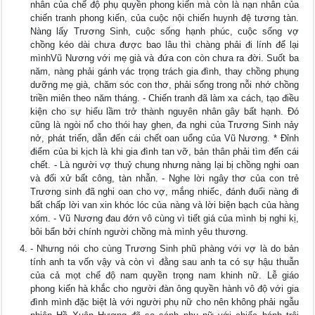
nhân của chế độ phụ quyền phong kiến mà còn là nạn nhân của
chiến tranh phong kiến, của cuộc nội chiến huynh đệ tương tàn.
Nàng lấy Trương Sinh, cuộc sống hạnh phúc, cuộc sống vợ
chồng kéo dài chưa được bao lâu thì chàng phải đi lính để lại
mìnhVũ Nương với mẹ già và đứa con còn chưa ra đời. Suốt ba
năm, nàng phải gánh vác trọng trách gia đình, thay chồng phụng
dưỡng mẹ già, chăm sóc con thơ, phải sống trong nỗi nhớ chồng
triền miên theo năm tháng. - Chiến tranh đã làm xa cách, tạo điều
kiện cho sự hiểu lầm trở thành nguyên nhân gây bất hạnh. Đó
cũng là ngòi nổ cho thói hay ghen, đa nghi của Trương Sinh nảy
nở, phát triển, dẫn đến cái chết oan uổng của Vũ Nương. * Đỉnh
điểm của bi kịch là khi gia đình tan vỡ, bản thân phải tìm đến cái
chết. - Là người vợ thuỷ chung nhưng nàng lại bị chồng nghi oan
và đối xử bất công, tàn nhẫn. - Nghe lời ngây thơ của con trẻ
Trương sinh đã nghi oan cho vợ, mắng nhiếc, đánh đuổi nàng đi
bất chấp lời van xin khóc lóc của nàng và lời biện bạch của hàng
xóm. - Vũ Nương đau đớn vô cùng vì tiết giá của mình bị nghi kị,
bôi bẩn bởi chính người chồng mà mình yêu thương.
- Nhưng nói cho cùng Trương Sinh phũ phàng với vợ là do bản
tính anh ta vốn vậy và còn vì đằng sau anh ta có sự hậu thuẫn
của cả mọt chế độ nam quyền trọng nam khinh nữ. Lễ giáo
phong kiến hà khắc cho người đàn ông quyền hành vô độ với gia
đình mình đặc biệt là với người phụ nữ cho nên không phải ngẫu