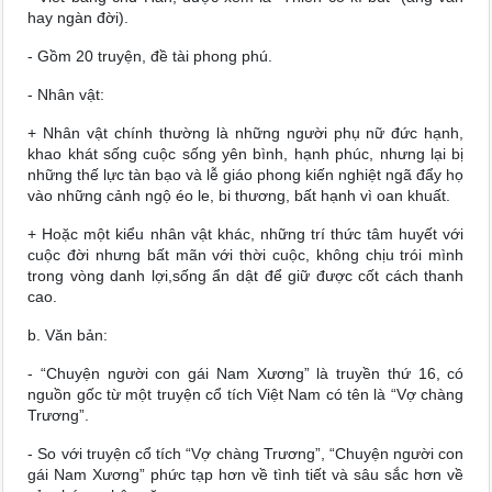
hay ngàn đời).
- Gồm 20 truyện, đề tài phong phú.
- Nhân vật:
+ Nhân vật chính thường là những người phụ nữ đức hạnh,
khao khát sống cuộc sống yên bình, hạnh phúc, nhưng lại bị
những thế lực tàn bạo và lễ giáo phong kiến nghiệt ngã đẩy họ
vào những cảnh ngộ éo le, bi thương, bất hạnh vì oan khuất.
+ Hoặc một kiểu nhân vật khác, những trí thức tâm huyết với
cuộc đời nhưng bất mãn với thời cuộc, không chịu trói mình
trong vòng danh lợi,sống ẩn dật để giữ được cốt cách thanh
cao.
b. Văn bản:
- “Chuyện người con gái Nam Xương” là truyền thứ 16, có
nguồn gốc từ một truyện cổ tích Việt Nam có tên là “Vợ chàng
Trương”.
- So với truyện cổ tích “Vợ chàng Trương”, “Chuyện người con
gái Nam Xương” phức tạp hơn về tình tiết và sâu sắc hơn về