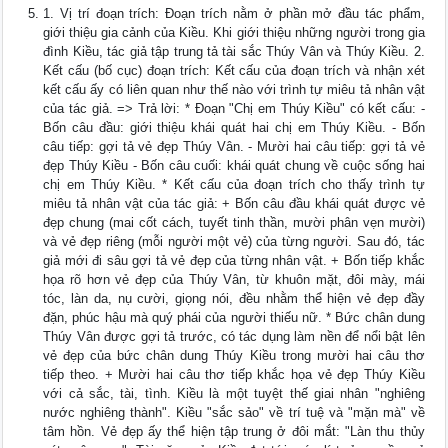
1. Vị trí đoạn trích: Đoạn trích nằm ở phần mở đầu tác phẩm,
giới thiệu gia cảnh của Kiều. Khi giới thiệu những người trong gia
đình Kiều, tác giả tập trung tả tài sắc Thúy Vân và Thúy Kiều. 2.
Kết cấu (bố cục) đoạn trích: Kết cấu của đoạn trích và nhận xét
kết cấu ấy có liên quan như thế nào với trình tự miêu tả nhân vật
của tác giả. => Trả lời: * Đoạn "Chị em Thúy Kiều" có kết cấu: -
Bốn câu đầu: giới thiệu khái quát hai chị em Thúy Kiều. - Bốn
câu tiếp: gợi tả vẻ đẹp Thúy Vân. - Mười hai câu tiếp: gợi tả vẻ
đẹp Thúy Kiều - Bốn câu cuối: khái quát chung về cuộc sống hai
chị em Thúy Kiều. * Kết cấu của đoạn trích cho thấy trình tự
miêu tả nhân vật của tác giả: + Bốn câu đầu khái quát được vẻ
đẹp chung (mai cốt cách, tuyết tinh thần, mười phân vẹn mười)
và vẻ đẹp riêng (mỗi người một vẻ) của từng người. Sau đó, tác
giả mới đi sâu gợi tả vẻ đẹp của từng nhân vật. + Bốn tiếp khắc
họa rõ hơn vẻ đẹp của Thúy Vân, từ khuôn mặt, đôi mày, mái
tóc, làn da, nụ cười, giọng nói, đều nhằm thể hiện vẻ đẹp đầy
đặn, phúc hậu mà quý phái của người thiếu nữ. * Bức chân dung
Thúy Vân được gợi tả trước, có tác dụng làm nền để nổi bật lên
vẻ đẹp của bức chân dung Thúy Kiều trong mười hai câu thơ
tiếp theo. + Mười hai câu thơ tiếp khắc họa vẻ đẹp Thúy Kiều
với cả sắc, tài, tình. Kiều là một tuyệt thế giai nhân "nghiêng
nước nghiêng thành". Kiều "sắc sảo" về trí tuệ và "mặn mà" về
tâm hồn. Vẻ đẹp ấy thể hiện tập trung ở đôi mắt: "Làn thu thủy