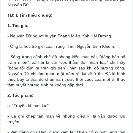
Nguyễn Dữ.
TB: I. Tìm hiểu chung:
1. Tác giả:
- Nguyễn Dữ người huyện Thanh Miện, tỉnh Hải Dương.
- Ông là học trò giỏi của Trạng Trình Nguyễn Bỉnh Khiêm.
- Sống trong cảnh chế độ phong kiến mục nát, “dông bão nổ
trăm miền”, xã hội là cái “vực thẳm đời nhân loại” chỉ thấy
“bóng tối đùn ra trận gió đen”, nên sau khi đỗ hương cống,
Nguyễn Dữ chỉ làm quan một năm rồi lui về ở ẩn. Đó là hình
thức bày tỏ thái độ chán nản trước thời cuộc của một trí thức
tâm huyết nhưng sinh ra không gặp thời.
2. Tác phẩm:
a. “Truyền kì mạn lục”:
- Là ghi chép tản mạn về những điều kì lạ vẫn được lưu
truyền.
- Viết bằng chữ Hán, được xem là “Thiên cổ kì bút” (áng văn