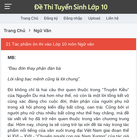
Trang Chủ
Đăng ký
Đăng nhập
Upload
Liên hệ
›
Trang Chủ
Ngữ Văn
21 Tác phẩm ôn thi vào Lớp 10 môn Ngữ văn
MB:
“Đau đớn thay phận đàn bà
Lời rằng bạc mệnh cũng là lời chung”.
Đó không chỉ là hai câu thơ quen thuộc trong “Truyện Kiều”
của Nguyễn Du mà hơn như thế, nó còn là một lời tổng kết vô
cùng xác đáng cho cuộc đời, thân phận của người phụ nữ
trong xã hội phong kiến đầy bất công, oan trái. Cũng bởi vì
người phụ nữ chịu nhiều bất công như thế hay chăng, mà đề
tài viết về họ đã trở nên quen thuộc trong văn chương trung
đại. Hôm nay, chúng ta sẽ cùng trở lại với đề tài này trong tác
phẩm nổi tiếng của văn xuôi trung đại Việt Nam giai đoạn thế
kỉ XVI – XVII - “Chuyện người con gái Nam Xương” của tác giả