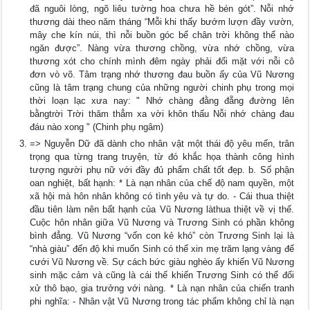
đã nguôi lòng, ngõ liêu tường hoa chưa hề bén gót”. Nỗi nhớ
thương dài theo năm tháng “Mỗi khi thấy bướm lượn đầy vườn,
mây che kín núi, thì nỗi buồn góc bể chân trời không thể nào
ngăn được”. Nàng vừa thương chồng, vừa nhớ chồng, vừa
thương xót cho chính mình đêm ngày phải đối mặt với nỗi cô
đơn vò võ. Tâm trạng nhớ thương đau buồn ấy của Vũ Nương
cũng là tâm trạng chung của những người chinh phụ trong mọi
thời loạn lạc xưa nay: " Nhớ chàng đằng đẵng đường lên
bằngtrời Trời thăm thẳm xa vời khôn thấu Nỗi nhớ chàng đau
đáu nào xong " (Chinh phụ ngâm)
=> Nguyễn Dữ đã dành cho nhân vật một thái độ yêu mến, trân
trọng qua từng trang truyện, từ đó khắc họa thành công hình
tượng người phụ nữ với đầy đủ phẩm chất tốt đẹp. b. Số phận
oan nghiệt, bất hạnh: * Là nạn nhân của chế độ nam quyền, một
xã hội mà hôn nhân không có tình yêu và tự do. - Cái thua thiệt
đầu tiên làm nên bất hạnh của Vũ Nương làthua thiệt về vị thế.
Cuộc hôn nhân giữa Vũ Nương và Trương Sinh có phần không
bình đẳng. Vũ Nương “vốn con kẻ khó” còn Trương Sinh lại là
“nhà giàu” đến độ khi muốn Sinh có thể xin mẹ trăm lạng vàng để
cưới Vũ Nương về. Sự cách bức giàu nghèo ấy khiến Vũ Nương
sinh mặc cảm và cũng là cái thế khiến Trương Sinh có thể đối
xử thô bạo, gia trưởng với nàng. * Là nạn nhân của chiến tranh
phi nghĩa: - Nhân vật Vũ Nương trong tác phẩm không chỉ là nạn