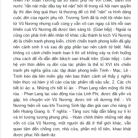
nhiên Hồ Xuân Hương đã so sánh phụ nữ với chiếc bánh trôi
nước “rắn nát mặc dầu tay kẻ nặn” bởi lẽ trong xã hội nam quyền
ấy thì đàn ông quả thực là thượng đế có thể "nặn" ra hình dáng
cuộc đời của người phụ nữ. Trương Sinh đã là một tội nhân bức
tử Vũ Nương nhưng cuối cùng y vẫn vô can ngay cả khi nỗi oan
khiên cuả Vũ Nương đã được làm sáng tỏ. (Gián tiếp) - Ngoài ra
cũng còn phải tính đến nhân tố khác cấu thành bi kịch Vũ Nương
đó là chiến tranh phong kiến, chính chiến tranh phong kiến đã gây
nên cảnh sinh li và sau đó góp phần tạo nên cảnh tử biệt. Nếu
không có cảnh chiến tranh loạn li thì sẽ không xảy ra tình huống
chia cách để rồi dẫn đến bikịch oan khuất trên. (Gián tiếp) - Liên
hệ với thời điểm ra đời của tác phẩm là thế kỉ XVI khi chiến
tranh phi nghĩa giữa các tập đoàn phong kiến Trịnh - Mạc, Lê -
Trịnh kéo dài liên miên gây nên bao thảm cảnh sẽ thấy ý nghĩa
hiện thực và hàm ý tố cáo của tác phẩm rất sâu sắc. 2. Các chi
tiết kì ảo: a. Những chi tiết kì ảo: - Phan Lang nằm mộng rồi thả
rùa. - Phan Lang lạc vào động rùa của Linh Phi, được đãi yến và
gặp, trò chuyện với Vũ Nương; được trở về dương thế. - Vũ
Nương hiện về sau khi Trương Sinh lập đàn giải oan cho nàng ở
bến Hoàng Giang. b. Ý nghĩa: - Tăng sức hấp dẫn bằng sự li kì
và trí tượng tượng phong phú. - Hoàn chỉnh thêm những nét đẹp
vốn có của Vũ Nương, một người dù đã ở thế giới khác, vẫn
quan tâm đến chồng con, nhà cửa, phần mộ tổ tiên, khao khát
được phục hồi danh dự.