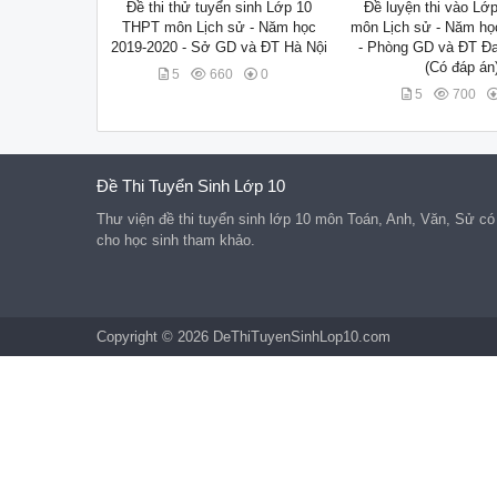
Đề thi thử tuyển sinh Lớp 10
Đề luyện thi vào Lớ
THPT môn Lịch sử - Năm học
môn Lịch sử - Năm họ
2019-2020 - Sở GD và ĐT Hà Nội
- Phòng GD và ĐT Đ
(Có đáp án
5
660
0
5
700
Đề Thi Tuyển Sinh Lớp 10
Thư viện đề thi tuyển sinh lớp 10 môn Toán, Anh, Văn, Sử c
cho học sinh tham khảo.
Copyright © 2026 DeThiTuyenSinhLop10.com