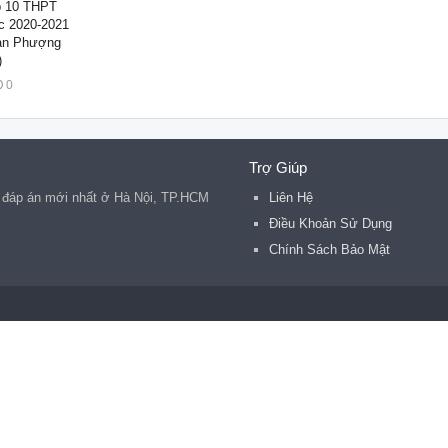
p 10 THPT
c 2020-2021
an Phượng
)
0
Trợ Giúp
ó đáp án mới nhất ở Hà Nội, TP.HCM
Liên Hệ
Điều Khoản Sử Dụng
Chính Sách Bảo Mật