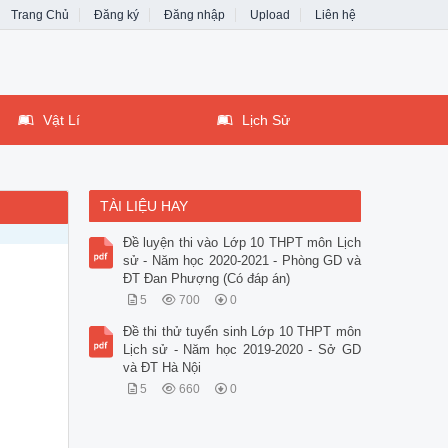
Trang Chủ
Đăng ký
Đăng nhập
Upload
Liên hệ
Vật Lí
Lịch Sử
TÀI LIỆU HAY
Đề luyện thi vào Lớp 10 THPT môn Lịch
sử - Năm học 2020-2021 - Phòng GD và
ĐT Đan Phượng (Có đáp án)
5
700
0
Đề thi thử tuyển sinh Lớp 10 THPT môn
Lịch sử - Năm học 2019-2020 - Sở GD
và ĐT Hà Nội
5
660
0