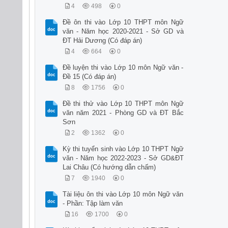
4
498
0
Đề ôn thi vào Lớp 10 THPT môn Ngữ
văn - Năm học 2020-2021 - Sở GD và
ĐT Hải Dương (Có đáp án)
4
664
0
Đề luyện thi vào Lớp 10 môn Ngữ văn -
Đề 15 (Có đáp án)
8
1756
0
Đề thi thử vào Lớp 10 THPT môn Ngữ
văn năm 2021 - Phòng GD và ĐT Bắc
Sơn
2
1362
0
Kỳ thi tuyển sinh vào Lớp 10 THPT Ngữ
văn - Năm học 2022-2023 - Sở GD&ĐT
Lai Châu (Có hướng dẫn chấm)
7
1940
0
Tài liệu ôn thi vào Lớp 10 môn Ngữ văn
- Phần: Tập làm văn
16
1700
0