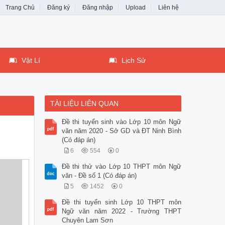
Trang Chủ
Đăng ký
Đăng nhập
Upload
Liên hệ
Vật Lí
Lịch Sử
TÀI LIỆU LIÊN QUAN
Đề thi tuyển sinh vào Lớp 10 môn Ngữ
văn năm 2020 - Sở GD và ĐT Ninh Bình
(Có đáp án)
6
554
0
Đề thi thử vào Lớp 10 THPT môn Ngữ
văn - Đề số 1 (Có đáp án)
5
1452
0
Đề thi tuyển sinh Lớp 10 THPT môn
Ngữ văn năm 2022 - Trường THPT
Chuyên Lam Sơn