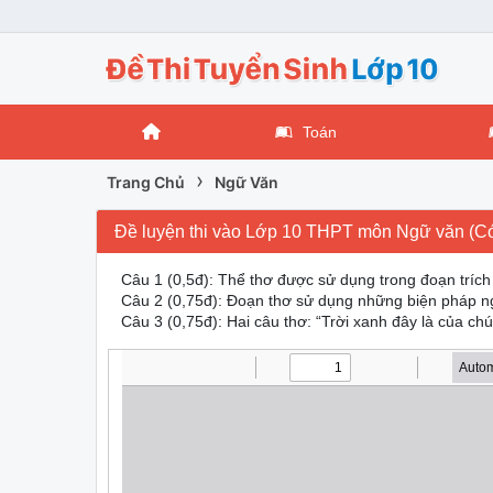
Toán
›
Trang Chủ
Ngữ Văn
Đề luyện thi vào Lớp 10 THPT môn Ngữ văn (Có
Câu 1 (0,5đ): Thể thơ được sử dụng trong đoạn trích 
Câu 2 (0,75đ): Đoạn thơ sử dụng những biện pháp n
Câu 3 (0,75đ): Hai câu thơ: “Trời xanh đây là của ch