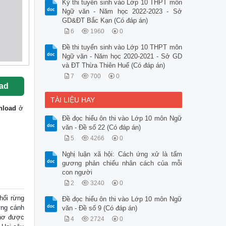
Kỳ thi tuyển sinh vào Lớp 10 THPT môn
Ngữ văn - Năm học 2022-2023 - Sở
GD&ĐT Bắc Kạn (Có đáp án)
6
1960
0
Đề thi tuyển sinh vào Lớp 10 THPT môn
Ngữ văn - Năm học 2020-2021 - Sở GD
và ĐT Thừa Thiên Huế (Có đáp án)
7
700
0
ad
TÀI LIỆU HAY
nload
ở
Đề đọc hiểu ôn thi vào Lớp 10 môn Ngữ
văn - Đề số 22 (Có đáp án)
5
4266
0
Nghị luận xã hội: Cách ứng xử là tấm
gương phản chiếu nhân cách của mỗi
con người
2
3240
0
hổi rừng
Đề đọc hiểu ôn thi vào Lớp 10 môn Ngữ
ững cánh
văn - Đề số 9 (Có đáp án)
thơ được
4
2724
0