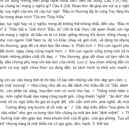
 thơ sử dụng những biện pháp nghệ thuật nào? Nêu tác dụng. Câu 3 (0,75đ):
ủa chúng ta” mang ý nghĩa gì? Câu 4 (1đ): Đoạn thơ đã giúp em rút ra ý nghĩ
h bày suy nghĩ của em về câu tục ngữ: “Bầu ơi thương lấy bí cùng Tuy rằng kh
ều trong đoạn trích “Chị em Thúy Kiều”
dao, tục ngữ hay và ý nghĩa; trong đó không thể không nhắc đến câu: “Bầu ơ
 2. Thân bài a. Giải thích “Bầu, bí” vốn là loài thực vật quen thuộc với ng
 nói mang ý nghĩa: dù bầu và bí có khác giống nhưng khi được trồng chung 
như con người Việt Nam ta, dù có khác nhau về giới tính, về dòng họ nhưn
 yêu thương, giúp đỡ và đùm bọc lẫn nhau. b. Phân tích ✓ Khi con người yê
 đất nước ngày càng vững mạnh hơn. ✓ Khi con người sống trong một xã h
 thành những phẩm chất tốt đẹp. ✓ Yêu thương, giúp đỡ nhau sẽ làm nền t
ấy dẫn chứng phù hợp với bài làm của mình. Lưu ý: lựa chọn những dẫn ch
người có suy nghĩ chưa thực sự đúng đắn, tự tách mình ra khỏi sức mạnh 
 với sự vận dụng tinh tế thi liệu cổ tạo nên những vần thơ đẹp gợi cảm. c. 
ầm một trương” ✓ Hóa công như đã ưu đãi dành cho Kiều tất cả "Sắc đành 
 đời, còn phần tài năng, họa lắm mới có nười thứ hai. ✓ Thông minh bẩm si
n hay; môn nghệ thuật nào nàng cũng tuyệt giỏi, cũng thành "nghề", "ăn đứt" th
t số từ ngữ biểu thị giá trị tuyệt đối: vốn sẵn tính trời, pha nghề, đủ mùi
. . Tường đông ong bướm đi về mặc ai.” ✓ Sắc đẹp kiều diễm "hoa ghen li
g não nhân" như gợi ra trong tâm hồn chúng ta một ám ảnh "định mệnh". ✓ T
hưởng một nền giáo dục theo khuôn khổ của lễ giáo, của gia phong. Tuy số
kê" nhưng nàng là một thiếu nữ có gia giáo, đức hạnh. 3. Kết bài