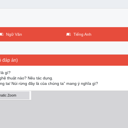
Ngữ Văn
Tiếng Anh
 đáp án)
là gì?
ghệ thuật nào? Nêu tác dụng.
úng ta/ Núi rừng đây là của chúng ta” mang ý nghĩa gì?