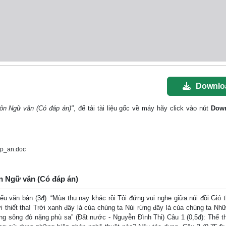
Downlo
ôn Ngữ văn (Có đáp án)"
, để tải tài liệu gốc về máy hãy click vào nút
Dow
p_an.doc
n Ngữ văn (Có đáp án)
ểu văn bản (3đ): “Mùa thu nay khác rồi Tôi đứng vui nghe giữa núi đồi Gió t
ời thiết tha! Trời xanh đây là của chúng ta Núi rừng đây là của chúng ta Nh
 sông đỏ nặng phù sa” (Đất nước - Nguyễn Đình Thi) Câu 1 (0,5đ): Thể 