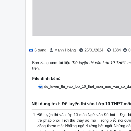
6 trang
Mạnh Hoàng
25/01/2024
1384
0
Bạn đang xem tài liệu
"Đề luyện thi vào Lớp 10 THPT m
trên.
File đính kèm:
de_luyen_thi_vao_lop_10_thpt_mon_ngu_van_co_da
Nội dung text: Đề luyện thi vào Lớp 10 THPT mô
Đề luyện thi vào lớp 10 môn Ngữ văn Đề bài I. Đọc hi
tre phấp phới Trời thu thay áo mới Trong biếc nói cư
đồng thơm mát Những ngả đường bát ngát Những dòng