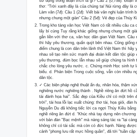
sử dụng trong đoạn trích là gì? Câu 2 (0,75đ): Đoạn
thơ: “Trời xanh đây là của chúng ta/ Núi rừng đây là c
Làm văn (7đ): Câu 1 (2đ): Viết bài văn nghị luận trìn
nhưng chung một giàn” Câu 2 (5đ): Vẻ đẹp của Thúy Ki
Trong kho tàng văn học Việt Nam có rất nhiều câu ca 
lấy bí cùng Tuy rằng khác giống nhưng chung một giàn”
gắn liền với thơ ca, văn học dân gian Việt Nam. Câu
thì hãy yêu thương, quấn quýt bên nhau. Cũng giống 
điểm chung là con dân trên lãnh thổ Việt Nam thì hãy
nhau sẽ tạo nên sức mạnh đại đoàn kết dân tộc giúp
yêu thương, đùm bọc lẫn nhau sẽ giúp chúng ta hình
chắc cho lòng yêu nước. c. Chứng minh Học sinh tự l
biểu. d. Phản biện Trong cuộc sống, vẫn còn nhiều 
dân tộc.
✓ Các biện pháp nghệ thuật ẩn dụ, nhân hóa, thậm xứng
nghiêng nước nghiêng thành . Nghề riêng ăn đứt hồ c
tài đành họa hai". Sắc đẹp của Kiều chỉ có một trên
trời", tài hoa lỗi lạc xuất chúng: thơ tài, họa giỏi, đà
Nguyễn Du đã không tiếc lời ca ngợi Thúy Kiều bằng mộ
nghề riêng ăn đứt d. “Khúc nhà tay dựng nên chương 
với bản đàn "Bạc mệnh" mà nàng sáng tác ra "lại càn
không chỉ có tài sắc mà còn có đức hạnh. Nàng được 
cảnh "phong lưu rất mực hồng quần", đã tới "tuần cập 