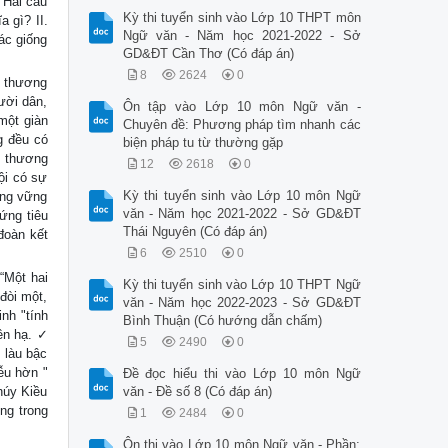
 Hai câu
Kỳ thi tuyển sinh vào Lớp 10 THPT môn
a gì? II.
Ngữ văn - Năm học 2021-2022 - Sở
ác giống
GD&ĐT Cần Thơ (Có đáp án)
8
2624
0
i thương
ười dân,
Ôn tập vào Lớp 10 môn Ngữ văn -
một giàn
Chuyên đề: Phương pháp tìm nhanh các
g đều có
biện pháp tu từ thường gặp
u thương
12
2618
0
ội có sự
Kỳ thi tuyển sinh vào Lớp 10 môn Ngữ
ảng vững
văn - Năm học 2021-2022 - Sở GD&ĐT
ứng tiêu
Thái Nguyên (Có đáp án)
đoàn kết
6
2510
0
“Một hai
Kỳ thi tuyển sinh vào Lớp 10 THPT Ngữ
đòi một,
văn - Năm học 2022-2023 - Sở GD&ĐT
nh "tính
Bình Thuận (Có hướng dẫn chấm)
iên hạ. ✓
5
2490
0
 làu bậc
ễu hờn "
Đề đọc hiểu thi vào Lớp 10 môn Ngữ
húy Kiều
văn - Đề số 8 (Có đáp án)
ng trong
1
2484
0
Ôn thi vào Lớp 10 môn Ngữ văn - Phần: