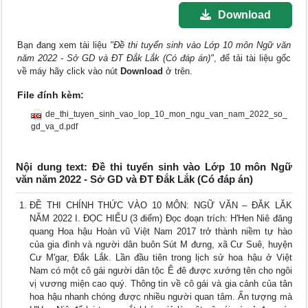
Download
Bạn đang xem tài liệu
"Đề thi tuyển sinh vào Lớp 10 môn Ngữ văn
năm 2022 - Sở GD và ĐT Đắk Lắk (Có đáp án)"
, để tải tài liệu gốc
về máy hãy click vào nút
Download
ở trên.
File đính kèm:
de_thi_tuyen_sinh_vao_lop_10_mon_ngu_van_nam_2022_so_
gd_va_d.pdf
Nội dung text: Đề thi tuyển sinh vào Lớp 10 môn Ngữ
văn năm 2022 - Sở GD và ĐT Đắk Lắk (Có đáp án)
ĐỀ THI CHÍNH THỨC VÀO 10 MÔN: NGỮ VĂN – ĐĂK LĂK
NĂM 2022 I. ĐỌC HIỂU (3 điểm) Đọc đoạn trích: H'Hen Niê đăng
quang Hoa hậu Hoàn vũ Việt Nam 2017 trở thành niềm tự hào
của gia đình và người dân buôn Sút M đưng, xã Cư Suê, huyện
Cư M'gar, Đắk Lắk. Lần đầu tiên trong lịch sử hoa hậu ở Việt
Nam có một cô gái người dân tộc Ê đê được xướng tên cho ngôi
vị vương miện cao quý. Thông tin về cô gái và gia cảnh của tân
hoa hậu nhanh chóng được nhiều người quan tâm. Ấn tượng mà