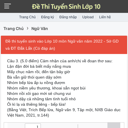
Trang Chủ
Đăng ký
Đăng nhập
Upload
Liên hệ
›
Trang Chủ
Ngữ Văn
Đề thi tuyển sinh vào Lớp 10 môn Ngữ văn năm 2022 - Sở GD
và ĐT Đắk Lắk (Có đáp án)
Câu 3. (5.0 điểm) Cảm nhận của anh/chị về đoạn thơ sau:
Lận đận đời bà biết mấy nắng mưa
Mấy chục năm rồi, đến tận bây giờ
Bà vẫn giữ thói quen dậy sớm
Nhóm bếp lửa ấp iu nồng đượm
Nhóm niềm yêu thương, khoai sắn ngọt bùi
Nhóm nồi xôi gạo mới sẻ chung vui
Nhóm dậy cả những tâm tình tuổi nhỏ
Ôi kì lạ và thiêng liêng - bếp lửa!
(Bằng Việt, Trích Bếp lửa, Ngữ văn 9, Tập một, NXB Giáo dục
Việt Nam, 2021, tr.144)