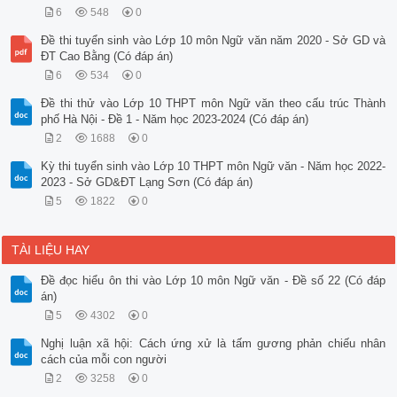
6
548
0
Đề thi tuyển sinh vào Lớp 10 môn Ngữ văn năm 2020 - Sở GD và
ĐT Cao Bằng (Có đáp án)
6
534
0
Đề thi thử vào Lớp 10 THPT môn Ngữ văn theo cấu trúc Thành
phố Hà Nội - Đề 1 - Năm học 2023-2024 (Có đáp án)
2
1688
0
Kỳ thi tuyển sinh vào Lớp 10 THPT môn Ngữ văn - Năm học 2022-
2023 - Sở GD&ĐT Lạng Sơn (Có đáp án)
5
1822
0
TÀI LIỆU HAY
Đề đọc hiểu ôn thi vào Lớp 10 môn Ngữ văn - Đề số 22 (Có đáp
án)
5
4302
0
Nghị luận xã hội: Cách ứng xử là tấm gương phản chiếu nhân
cách của mỗi con người
2
3258
0