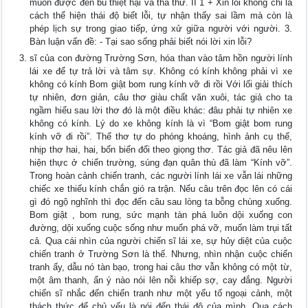
muốn được đền bù thiệt hại và tha thứ. II 1 + Xin lỗi không chỉ là
cách thể hiện thái độ biết lỗi, tự nhận thấy sai lầm mà còn là
phép lịch sự trong giao tiếp, ứng xử giữa người với người. 3.
Bàn luận vấn đề: - Tại sao sống phải biết nói lời xin lỗi?
sĩ của con đường Trường Sơn, hóa than vào tâm hồn người lính
lái xe để tự trả lời và tâm sự. Không có kính không phải vì xe
không có kính Bom giật bom rung kính vỡ đi rồi Với lối giải thích
tự nhiên, đơn giản, câu thơ giàu chất văn xuôi, tác giả cho ta
ngầm hiểu sau lời thơ đó là một điều khác: đâu phải tự nhiên xe
không có kính. Lý do xe không kính là vì “Bom giật bom rung
kính vỡ đi rồi”. Thể thơ tự do phóng khoáng, hình ảnh cụ thể,
nhịp thơ hai, hai, bốn biến đổi theo giọng thơ. Tác giả đã nêu lên
hiện thực ở chiến trường, súng đạn quân thù đã làm “Kính vỡ”.
Trong hoàn cảnh chiến tranh, các người lính lái xe vẫn lái những
chiếc xe thiếu kính chắn gió ra trận. Nếu câu trên đọc lên có cái
gì đó ngộ nghĩnh thì đọc đến câu sau lòng ta bỗng chùng xuống.
Bom giật , bom rung, sức mạnh tàn phá luôn dội xuống con
đường, dội xuống cuộc sống như muốn phá vỡ, muốn làm trụi tất
cả. Qua cái nhìn của người chiến sĩ lái xe, sự hủy diệt của cuộc
chiến tranh ở Trường Sơn là thế. Nhưng, nhìn nhận cuộc chiến
tranh ấy, dẫu nó tàn bạo, trong hai câu thơ vẫn không có một từ,
một âm thanh, ẩn ý nào nói lên nỗi khiếp sợ, cay đắng. Người
chiến sĩ nhắc đến chiến tranh như một yếu tố ngoại cảnh, một
thách thức để chủ yếu là nói đến thái độ của mình. Qua cách