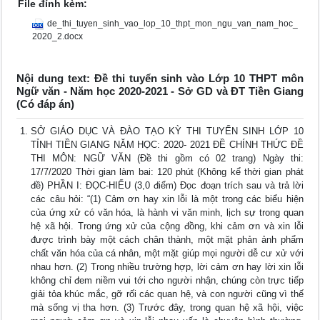
File đính kèm:
de_thi_tuyen_sinh_vao_lop_10_thpt_mon_ngu_van_nam_hoc_
2020_2.docx
Nội dung text: Đề thi tuyển sinh vào Lớp 10 THPT môn
Ngữ văn - Năm học 2020-2021 - Sở GD và ĐT Tiền Giang
(Có đáp án)
SỞ GIÁO DỤC VÀ ĐÀO TẠO KỲ THI TUYỂN SINH LỚP 10
TỈNH TIỀN GIANG NĂM HỌC: 2020- 2021 ĐỀ CHÍNH THỨC ĐỀ
THI MÔN: NGỮ VĂN (Đề thi gồm có 02 trang) Ngày thi:
17/7/2020 Thời gian làm bai: 120 phút (Không kể thời gian phát
đề) PHẦN I: ĐỌC-HIỂU (3,0 điểm) Đọc đoạn trích sau và trả lời
các câu hỏi: “(1) Cảm ơn hay xin lỗi là một trong các biểu hiện
của ứng xử có văn hóa, là hành vi văn minh, lịch sự trong quan
hệ xã hội. Trong ứng xử của cộng đồng, khi cảm ơn và xin lỗi
được trình bày một cách chân thành, một mặt phản ảnh phẩm
chất văn hóa của cá nhân, một mặt giúp mọi người dễ cư xử với
nhau hơn. (2) Trong nhiều trường hợp, lời cảm ơn hay lời xin lỗi
không chỉ đem niềm vui tới cho người nhận, chúng còn trực tiếp
giải tỏa khúc mắc, gỡ rối các quan hệ, và con người cũng vì thế
mà sống vị tha hơn. (3) Trước đây, trong quan hệ xã hội, việc