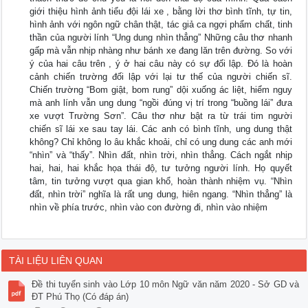
giới thiệu hình ảnh tiểu đội lái xe , bằng lời thơ bình tĩnh, tự tin,
hình ảnh với ngôn ngữ chân thật, tác giả ca ngợi phẩm chất, tinh
thần của người lính “Ung dung nhìn thẳng” Những câu thơ nhanh
gấp mà vẫn nhịp nhàng như bánh xe đang lăn trên đường. So với
ý của hai câu trên , ý ở hai câu này có sự đối lập. Đó là hoàn
cảnh chiến trường đối lập với lại tư thế của người chiến sĩ.
Chiến trường “Bom giật, bom rung” dội xuống ác liệt, hiểm nguy
mà anh lính vẫn ung dung “ngồi đúng vị trí trong “buồng lái” đưa
xe vượt Trường Sơn”. Câu thơ như bật ra từ trái tim người
chiến sĩ lái xe sau tay lái. Các anh có bình tĩnh, ung dung thật
không? Chỉ không lo âu khắc khoải, chỉ có ung dung các anh mới
“nhìn” và “thấy”. Nhìn đất, nhìn trời, nhìn thẳng. Cách ngắt nhịp
hai, hai, hai khắc họa thái độ, tư tưởng người lính. Họ quyết
tâm, tin tưởng vượt qua gian khổ, hoàn thành nhiệm vụ. “Nhìn
đất, nhìn trời” nghĩa là rất ung dung, hiên ngang. “Nhìn thẳng” là
nhìn về phía trước, nhìn vào con đường đi, nhìn vào nhiệm
TÀI LIỆU LIÊN QUAN
Đề thi tuyển sinh vào Lớp 10 môn Ngữ văn năm 2020 - Sở GD và
ĐT Phú Thọ (Có đáp án)