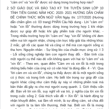
“cảm ơn” và “xin lỗi” được sử dụng trong trường hợp nào?
SỞ GIÁO DỤC VÀ ĐÀO TẠO KỲ THI TUYỂN SINH LỚP 10
TỈNH TIỀN GIANG NĂM HỌC: 2020- 2021 HƯỚNG DẪN CHẤM
ĐỀ CHÍNH THỨC MÔN NGỮ VĂN Ngày thi: 17/7/2020 (Hướng
dẫn chấm gồm có: 03 trang) PHẦN Câu Nội dung - Lời "cảm ơn"
hoặc "xin lỗi" thường được dùng trong trường hợp 1 khi nhận
được sự giúp đỡ hoặc khi gây phiền toái cho người khác. -
Trong nhiều trường hợp lời “cảm ơn” hay “xin lỗi” không chỉ đem
niềm vui tới người nhận, chúng còn trực tiếp giải tỏa những khúc
2 mắc, gỡ rối các quan hệ và cũng vì thế mà con người sống vị
tha hơn. Nguyên nhân: - Sự lỏng lẻo của chuẩn mực ứng xử. I 3
- Lối sống công nghiệp làm con người thay đổi. - Bản tính của
một người cụ thể nào đó vốn không quen với hai từ “cảm ơn” và
“xin lỗi”. - Theo em, quan điểm “Cảm ơn và xin lỗi là một trong
những biểu hiện của ứng xử có văn hóa” là đúng đắn. 4 - Vì: Qua
“lời cảm ơn và xin lỗi”, chúng ta thấy được đó là một người sống
có ý thức và trọng tình cảm. Họ biết tôn trọng sự giúp đỡ của
người khác cũng như cảm thấy áy náy vì những phiền toái mà
bản thân đã gây ra cho mọi người xung quanh. 1. Giới thiệu vấn
đề: Bàn về lời xin lỗi, suy nghĩ về vai trò, ý nghĩa của lời xin lỗi
trong cuộc sống 2. Giải thích vấn đề + Xin lỗi": là hành động tự
nhận khuyết điểm, sai lầm về mình, là sự đồng cảm, sẻ chia đối
với người bị ta làm tổn thương, thiệt hại. Biết xin lỗi là mong