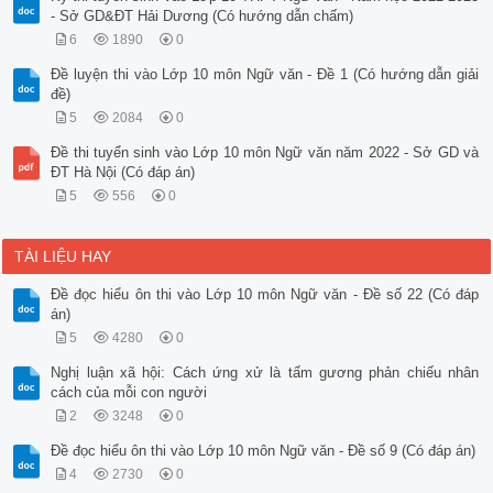
- Sở GD&ĐT Hải Dương (Có hướng dẫn chấm)
6
1890
0
Đề luyện thi vào Lớp 10 môn Ngữ văn - Đề 1 (Có hướng dẫn giải
đề)
5
2084
0
Đề thi tuyển sinh vào Lớp 10 môn Ngữ văn năm 2022 - Sở GD và
ĐT Hà Nội (Có đáp án)
5
556
0
TÀI LIỆU HAY
Đề đọc hiểu ôn thi vào Lớp 10 môn Ngữ văn - Đề số 22 (Có đáp
án)
5
4280
0
Nghị luận xã hội: Cách ứng xử là tấm gương phản chiếu nhân
cách của mỗi con người
2
3248
0
Đề đọc hiểu ôn thi vào Lớp 10 môn Ngữ văn - Đề số 9 (Có đáp án)
4
2730
0