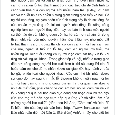
mọi ngườ cảm ơn và xin lỗi nhau vốn là chuyện bình thường,
cảm ơn và xin lỗi trở thành một trong các tiêu chí để định tính tư
cách văn hóa của con người. Rồi nhiều năm trở lại đây, lời cảm
ơn và xin lỗi như có chiều hướng giảm trong giao tiếp xã hội. Có
người cho rằng, nguyên nhân của tình trạng này là do sự lỏng lẻo
của chuẩn mực ứng xử, lại có người cho rằng, lối sống công
nghiệp làm con người thay đổi, hay do bản tính của một người
cụ thể nào đó vẫn không quen với hai từ cảm ơn và xin lỗi Song
thiết nghĩ, vẫn còn một nguyên nhân nữa là lâu nay, như một luật
lệ bất thành văn, thường thì chỉ có con cái xin lỗi hay cảm ơn
cha mẹ, người ít tuổi xin lỗi hay cảm ơn người lớn tuổi, mà
nhiều người lớn tuổi không chú ý tới việc cảm ơn hay xin lỗi khi
ứng xử với người khác. Trong giao tiếp xã hội, nhất là trong giao
tiếp nơi công cộng, người lớn tuổi hơn ít khi sử dụng lời xin lỗi
hoặc cảm ơn cho dù họ nhận được sự giúp đỡ, hay hành vi của
họ gây phiền toái cho người khác. Các em nhỏ khi nhận được
sự giúp đỡ hay sau khi mắc lỗi thường không ngần ngại nói lời
xin lỗi hay cảm ơn, nhưng càng lớn lên thì thói quan này dường
như đã mất dần, phải chăng vì các em học nói lời cảm ơn và xin
lỗi không chỉ qua bài học giáo dục công dân hoặc qua lời răn dạy
của cha mẹ mà còn học trực tiếp qua ứng xử và việc làm của
những người lớn tuổi?”. (dẫn theo Hà Anh, “Cảm ơn” và “xin lỗi”
là biểu hiện của ứng xử văn hóa, httpst//www.nhandan.com.vn/-
Báo nhân dân điện tử) Câu 1. (0,5 điểm) Anh/chị hãy cho biết lời