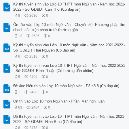
Kỳ thi tuyển sinh vào Lớp 10 THPT môn Ngữ văn - Năm học 2021-
2022 - Sở GD&ĐT Cần Thơ (Có đáp án)
8
2630
0
Ôn tập vào Lớp 10 môn Ngữ văn - Chuyên đề: Phương pháp tìm
nhanh các biện pháp tu từ thường gặp
12
2626
0
Kỳ thi tuyển sinh vào Lớp 10 môn Ngữ văn - Năm học 2021-2022 -
Sở GD&ĐT Thái Nguyên (Có đáp án)
6
2518
0
Kỳ thi tuyển sinh vào Lớp 10 THPT Ngữ văn - Năm học 2022-2023
- Sở GD&ĐT Bình Thuận (Có hướng dẫn chấm)
5
2494
0
Đề đọc hiểu thi vào Lớp 10 môn Ngữ văn - Đề số 8 (Có đáp án)
1
2488
0
Ôn thi vào Lớp 10 môn Ngữ văn - Phần: Văn nghị luận
63
2484
0
Đề thi tuyển sinh vào Lớp 10 THPT môn Ngữ văn - Năm học 2021-
2022 - Sở GD&ĐT Ninh Bình (Có đáp án)
8
2478
0