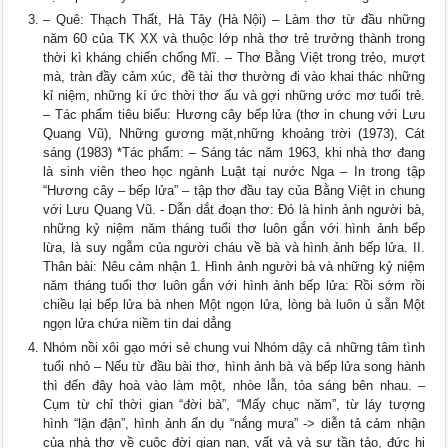
– Quê: Thạch Thất, Hà Tây (Hà Nội) – Làm thơ từ đầu những
năm 60 của TK XX và thuộc lớp nhà thơ trẻ trưởng thành trong
thời kì kháng chiến chống Mĩ. – Thơ Bằng Việt trong trẻo, mượt
mà, tràn đầy cảm xúc, đề tài thơ thường đi vào khai thác những
kỉ niệm, những kí ức thời thơ ấu và gợi những ước mơ tuổi trẻ.
– Tác phẩm tiêu biểu: Hương cây bếp lửa (thơ in chung với Lưu
Quang Vũ), Những gương mặt,những khoảng trời (1973), Cát
sáng (1983) *Tác phẩm: – Sáng tác năm 1963, khi nhà thơ đang
là sinh viên theo học ngành Luật tại nước Nga – In trong tập
“Hương cây – bếp lửa” – tập thơ đầu tay của Bằng Việt in chung
với Lưu Quang Vũ. - Dẫn dắt đoạn thơ: Đó là hình ảnh người bà,
những kỷ niệm năm tháng tuổi thơ luôn gắn với hình ảnh bếp
lừa, là suy ngẫm của người cháu về bà và hình ảnh bếp lửa. II.
Thân bài: Nêu cảm nhận 1. Hình ảnh người bà và những kỷ niệm
năm tháng tuổi thơ luôn gắn với hình ảnh bếp lửa: Rồi sớm rồi
chiều lại bếp lửa bà nhen Một ngọn lửa, lòng bà luôn ủ sẵn Một
ngọn lửa chứa niềm tin dai dẳng
Nhóm nồi xôi gạo mới sẻ chung vui Nhóm dậy cả những tâm tình
tuổi nhỏ – Nếu từ đầu bài thơ, hình ảnh bà và bếp lửa song hành
thì đến đây hoà vào làm một, nhòe lẫn, tỏa sáng bên nhau. –
Cụm từ chỉ thời gian “đời bà”, “Mấy chục năm”, từ láy tượng
hình “lận đận”, hình ảnh ẩn dụ “nắng mưa” -> diễn tả cảm nhận
của nhà thơ về cuộc đời gian nan, vất vả và sự tần tảo, đức hi