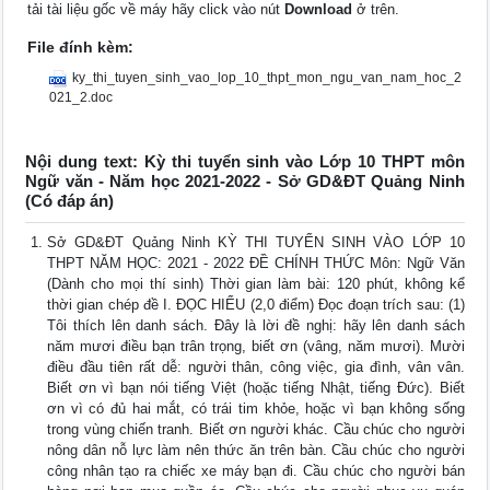
tải tài liệu gốc về máy hãy click vào nút
Download
ở trên.
File đính kèm:
ky_thi_tuyen_sinh_vao_lop_10_thpt_mon_ngu_van_nam_hoc_2
021_2.doc
Nội dung text: Kỳ thi tuyển sinh vào Lớp 10 THPT môn
Ngữ văn - Năm học 2021-2022 - Sở GD&ĐT Quảng Ninh
(Có đáp án)
Sở GD&ĐT Quảng Ninh KỲ THI TUYỂN SINH VÀO LỚP 10
THPT NĂM HỌC: 2021 - 2022 ĐỀ CHÍNH THỨC Môn: Ngữ Văn
(Dành cho mọi thí sinh) Thời gian làm bài: 120 phút, không kể
thời gian chép đề I. ĐỌC HIỂU (2,0 điểm) Đọc đoạn trích sau: (1)
Tôi thích lên danh sách. Đây là lời đề nghị: hãy lên danh sách
năm mươi điều bạn trân trọng, biết ơn (vâng, năm mươi). Mười
điều đầu tiên rất dễ: người thân, công việc, gia đình, vân vân.
Biết ơn vì bạn nói tiếng Việt (hoặc tiếng Nhật, tiếng Đức). Biết
ơn vì có đủ hai mắt, có trái tim khỏe, hoặc vì bạn không sống
trong vùng chiến tranh. Biết ơn người khác. Cầu chúc cho người
nông dân nỗ lực làm nên thức ăn trên bàn. Cầu chúc cho người
công nhân tạo ra chiếc xe máy bạn đi. Cầu chúc cho người bán