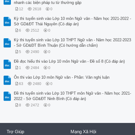
nhanh các biện pháp tu từ thường gặp
12
2618
0
Kỳ thi tuyển sinh vào Lớp 10 môn Ngữ văn - Năm học 2021-2022 -
Sở GD&ĐT Thái Nguyên (Có đáp án)
6
2512
0
Kỳ thi tuyển sinh vào Lớp 10 THPT Ngữ văn - Năm học 2022-2023
- Sở GD&ĐT Bình Thuận (Có hướng dẫn chấm)
5
2490
0
Đề đọc hiểu thi vào Lớp 10 môn Ngữ văn - Đề số 8 (Có đáp án)
1
2484
0
Ôn thi vào Lớp 10 môn Ngữ văn - Phần: Văn nghị luận
63
2480
0
Đề thi tuyển sinh vào Lớp 10 THPT môn Ngữ văn - Năm học 2021-
2022 - Sở GD&ĐT Ninh Bình (Có đáp án)
8
2472
0
Trợ Giúp
Mạng Xã Hội