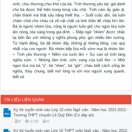
sinh, chịu thương,chịu khó của bà. Tình thương yêu tác giả dành
cho bà được thể hiện trong từng câu chữ. Tình cảm ấy giản dị,
chân thành mà thật sâu nặng thiết tha. – Suốt cuộc đời, bà luôn
chăm chút cho cháu cả về vật chất và tinh thần để cháu lớn lên.
Bà là người nhóm lửa, cũng là người luôn giữ cho ngọn lửa luôn
ấm nóng, tỏa sáng trong gia đình. – Điệp ngữ “nhóm” được nhắc
lại bốn lần với những ý nghĩa phong phú, gợi nhiều liên tưởng.
Từ hành động, bà đã nhóm dậy những gì thiêng liêng, cao quý
nhất của con người. Bà nhóm bếp lửa mỗi sớm mai là nhóm lên:
+ Tình yêu thương + Niềm vui sưởi ấm + Sự san sẻ tình làng
nghĩa xóm. + Những tâm tình, ước vọng của tuổi thơ -> Nhờ
ngọn lửa mà bà “ủ”, bà “nhen”, bà “giữ”, cháu biết cách sống ân
nghĩa, thủy chung, biết mở lòng ra với mọi người xung quanh,
biết sẻ
TÀI LIỆU LIÊN QUAN
Kỳ thi tuyển sinh vào Lớp 10 môn Ngữ văn - Năm học 2021-2022 -
Trường THPT chuyên Lê Quý Đôn (Có đáp án)
9
1718
0
Kỳ thi tuyển sinh vào Lớp 10 THPT môn Ngữ văn - Năm học 2022-