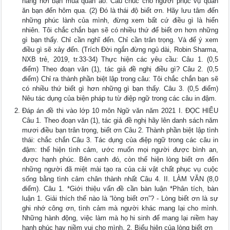
hàng nơi bạn mua quần áo. Cầu chúc cho người phục vụ quán
ăn bạn đến hôm qua. (2) Đó là thái độ biết ơn. Hãy lưu tâm đến
những phúc lành của mình, đừng xem bất cứ điều gì là hiển
nhiên. Tôi chắc chắn bạn sẽ có nhiều thứ để biết ơn hơn những
gì bạn thấy. Chỉ cần nghĩ đến. Chỉ cần trân trọng. Và để ý xem
điều gì sẽ xảy đến. (Trích Đời ngắn đừng ngủ dài, Robin Sharma,
NXB trẻ, 2019, tr.33-34) Thực hiện các yêu cầu: Câu 1. (0,5
điểm) Theo đoạn văn (1), tác giả đề nghị điều gì? Câu 2. (0,5
điểm) Chỉ ra thành phần biệt lập trong câu: Tôi chắc chắn bạn sẽ
có nhiều thứ biết gì hơn những gì bạn thấy. Câu 3. (0,5 điểm)
Nêu tác dụng của biện pháp tu từ điệp ngữ trong các câu in đậm.
Đáp án đề thi vào lớp 10 môn Ngữ văn năm 2021 I. ĐỌC HIỂU
Câu 1. Theo đoạn văn (1), tác giả đề nghị hãy lên danh sách năm
mươi điều bạn trân trọng, biết ơn Câu 2. Thành phần biệt lập tình
thái: chắc chắn Câu 3. Tác dụng của điệp ngữ trong các câu in
đậm: thể hiện tình cảm, ước muốn mọi người được bình an,
được hạnh phúc. Bên cạnh đó, còn thể hiện lòng biết ơn đến
những người đã miệt mài tạo ra của cải vật chất phục vụ cuộc
sống bằng tình cảm chân thành nhất Câu 4. II. LÀM VĂN (8,0
điểm). Câu 1. *Giới thiệu vấn đề cần bàn luận *Phân tích, bàn
luận 1. Giải thích thế nào là “lòng biết ơn”? - Lòng biết ơn là sự
ghi nhớ công ơn, tình cảm mà người khác mang lại cho mình.
Những hành động, việc làm mà họ hi sinh để mang lại niềm hay
hạnh phúc hay niềm vui cho mình. 2. Biểu hiện của lòng biết ơn