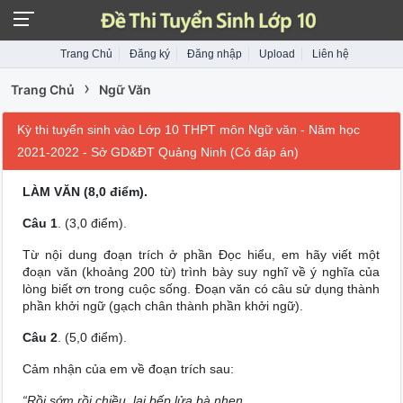
Trang Chủ
Đăng ký
Đăng nhập
Upload
Liên hệ
›
Trang Chủ
Ngữ Văn
Kỳ thi tuyển sinh vào Lớp 10 THPT môn Ngữ văn - Năm học
2021-2022 - Sở GD&ĐT Quảng Ninh (Có đáp án)
LÀM VĂN (8,0 điểm).
Câu 1
. (3,0 điểm).
Từ nội dung đoạn trích ở phần Đọc hiểu, em hãy viết một
đoạn văn (khoảng 200 từ) trình bày suy nghĩ về ý nghĩa của
lòng biết ơn trong cuộc sống. Đoạn văn có câu sử dụng thành
phần khởi ngữ (gạch chân thành phần khởi ngữ).
Câu 2
. (5,0 điểm).
Cảm nhận của em về đoạn trích sau:
“Rồi sớm rồi chiều, lại bếp lửa bà nhen,