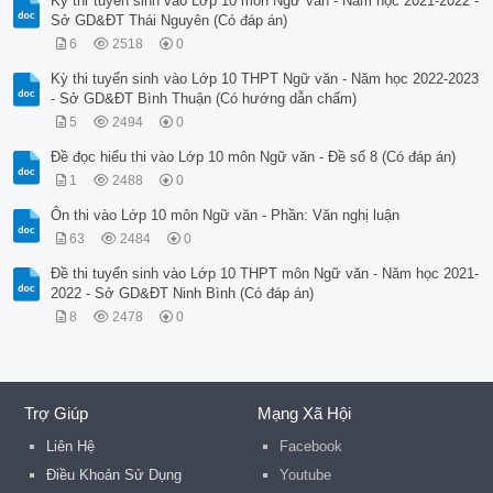
Kỳ thi tuyển sinh vào Lớp 10 môn Ngữ văn - Năm học 2021-2022 -
Sở GD&ĐT Thái Nguyên (Có đáp án)
6
2518
0
Kỳ thi tuyển sinh vào Lớp 10 THPT Ngữ văn - Năm học 2022-2023
- Sở GD&ĐT Bình Thuận (Có hướng dẫn chấm)
5
2494
0
Đề đọc hiểu thi vào Lớp 10 môn Ngữ văn - Đề số 8 (Có đáp án)
1
2488
0
Ôn thi vào Lớp 10 môn Ngữ văn - Phần: Văn nghị luận
63
2484
0
Đề thi tuyển sinh vào Lớp 10 THPT môn Ngữ văn - Năm học 2021-
2022 - Sở GD&ĐT Ninh Bình (Có đáp án)
8
2478
0
Trợ Giúp
Mạng Xã Hội
Liên Hệ
Facebook
Điều Khoản Sử Dụng
Youtube