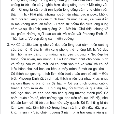
chúng ta trở nên có ý nghĩa hơn, đáng sống hơn. * Mở rộng vấn
đề: - Chúng ta cần phải rèn luyện lòng dũng cảm cho chính bản
thân mình. - Phê phán những người hèn nhát, bạc nhược, không
dám nói lên tiếng nói của mình hoặc để mặc cái ác, cái xấu diễn
ra mà không dám lên tiếng. - Tránh sự nhầm lẫn giữa lòng dũng
cảm và sự liều lĩnh, mù quáng. 2 1. Mở bài: Giới thiệu chung về
tác phẩm Những ngôi sao xa xôi và nhân vật Phương Định. 2.
Thân bài a. Vẻ đẹp dũng cảm, kiên cường:
=> Cô là biểu tượng cho vẻ đẹp của lòng quả cảm, kiên cường
của thế hệ nữ thanh niên xung phong thời chống Mĩ. b. Vẻ đẹp
tâm hồn nhạy cảm, mơ mộng, giàu yêu thương: - Nét đẹp trẻ
trung, hồn nhiên, mơ mộng: + Cô luôn chăm chút cho ngoại hình
và rất tự hào về đôi mắt “có cái nhìn sao mà xa xăm” và cái cổ
kiêu hãnh như đài hoa loa kèn -> thấy mình là một cô gái khá. +
Cô thích soi gương, thích làm điệu trước các anh bộ đội. + Đặc
biệt, Phường Định rất thích hát, thích nhiều loại nhạc khác nhau
và còn thường bịa lời ra để hát. + Cô vui thích cuống cuồng
trước 1 cơn mưa đá. + Cô cũng hay hồi tưởng về quá khứ, về
tuổi học sinh, về căn nhà nhỏ bên quảng trường thành phố. Cô
nhớ khuôn cửa sổ, nhớ những ngôi sao trên bầu trời Hà Nội, nhớ
bà bán kem với lũ trẻ con háo hức vây quanh. Đó là những kí ức
làm tươi mát tâm hồn cô trong hoàn cảnh chiến đấu đầy gian
khổ, hi sinh. - Vào chiến trường 3 năm, phải trải qua nhiều gian