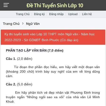
Trang Chủ
Đăng ký
Đăng nhập
Upload
Liên hệ
›
Trang Chủ
Ngữ Văn
Kỳ thi tuyển sinh vào Lớp 10 THPT môn Ngữ văn - Năm học
2022-2023 - Sở GD&ĐT Bình Phước (Có đáp án)
PHẦN TẠO LẬP VĂN BẢN (7,0 điểm)
Câu 1.
(2,0 điểm)
Từ đoạn thơ phần đọc hiểu, em hãy viết một đoạn văn
(khoảng 200 chữ) trình bày suy nghĩ của em về lòng dũng
cảm.
Câu 2.
(5,0 điểm)
Em hãy phân tích vẻ đẹp nhân vật Phương Định trong
truyện ngắn “Những ngôi sao xa xôi” của nhà văn Lê Minh
Khuê.