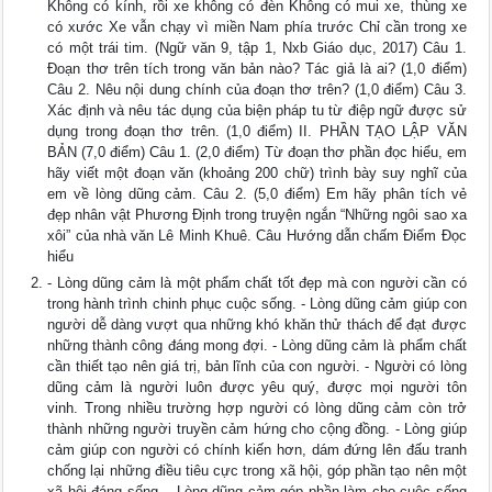
Không có kính, rồi xe không có đèn Không có mui xe, thùng xe
có xước Xe vẫn chạy vì miền Nam phía trước Chỉ cần trong xe
có một trái tim. (Ngữ văn 9, tập 1, Nxb Giáo dục, 2017) Câu 1.
Đoạn thơ trên tích trong văn bản nào? Tác giả là ai? (1,0 điểm)
Câu 2. Nêu nội dung chính của đoạn thơ trên? (1,0 điểm) Câu 3.
Xác định và nêu tác dụng của biện pháp tu từ điệp ngữ được sử
dụng trong đoạn thơ trên. (1,0 điểm) II. PHẦN TẠO LẬP VĂN
BẢN (7,0 điểm) Câu 1. (2,0 điểm) Từ đoạn thơ phần đọc hiểu, em
hãy viết một đoạn văn (khoảng 200 chữ) trình bày suy nghĩ của
em về lòng dũng cảm. Câu 2. (5,0 điểm) Em hãy phân tích vẻ
đẹp nhân vật Phương Định trong truyện ngắn “Những ngôi sao xa
xôi” của nhà văn Lê Minh Khuê. Câu Hướng dẫn chấm Điểm Đọc
hiểu
- Lòng dũng cảm là một phẩm chất tốt đẹp mà con người cần có
trong hành trình chinh phục cuộc sống. - Lòng dũng cảm giúp con
người dễ dàng vượt qua những khó khăn thử thách để đạt được
những thành công đáng mong đợi. - Lòng dũng cảm là phẩm chất
cần thiết tạo nên giá trị, bản lĩnh của con người. - Người có lòng
dũng cảm là người luôn được yêu quý, được mọi người tôn
vinh. Trong nhiều trường hợp người có lòng dũng cảm còn trở
thành những người truyền cảm hứng cho cộng đồng. - Lòng giúp
cảm giúp con người có chính kiến hơn, dám đứng lên đấu tranh
chống lại những điều tiêu cực trong xã hội, góp phần tạo nên một
xã hội đáng sống. - Lòng dũng cảm góp phần làm cho cuộc sống