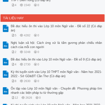
THPT Diên Hồng (Có đáp án)
4
1540
0
TÀI LIỆU HAY
Đề đọc hiểu ôn thi vào Lớp 10 môn Ngữ văn - Đề số 22 (Có đáp
án)
5
4282
0
Nghị luận xã hội: Cách ứng xử là tấm gương phản chiếu nhân
cách của mỗi con người
2
3248
0
Đề đọc hiểu ôn thi vào Lớp 10 môn Ngữ văn - Đề số 9 (Có đáp án)
4
2730
0
Kỳ thi tuyển sinh vào Lớp 10 THPT môn Ngữ văn - Năm học 2021-
2022 - Sở GD&ĐT Cần Thơ (Có đáp án)
8
2630
0
Ôn tập vào Lớp 10 môn Ngữ văn - Chuyên đề: Phương pháp tìm
nhanh các biện pháp tu từ thường gặp
12
2626
0