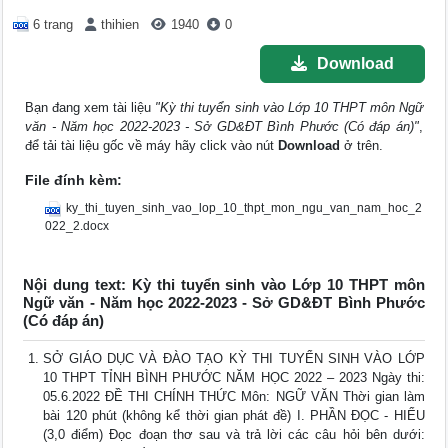
6 trang
thihien
1940
0
Download
Bạn đang xem tài liệu
"Kỳ thi tuyển sinh vào Lớp 10 THPT môn Ngữ
văn - Năm học 2022-2023 - Sở GD&ĐT Bình Phước (Có đáp án)"
,
để tải tài liệu gốc về máy hãy click vào nút
Download
ở trên.
File đính kèm:
ky_thi_tuyen_sinh_vao_lop_10_thpt_mon_ngu_van_nam_hoc_2
022_2.docx
Nội dung text: Kỳ thi tuyển sinh vào Lớp 10 THPT môn
Ngữ văn - Năm học 2022-2023 - Sở GD&ĐT Bình Phước
(Có đáp án)
SỞ GIÁO DỤC VÀ ĐÀO TẠO KỲ THI TUYỂN SINH VÀO LỚP
10 THPT TỈNH BÌNH PHƯỚC NĂM HỌC 2022 – 2023 Ngày thi:
05.6.2022 ĐỀ THI CHÍNH THỨC Môn: NGỮ VĂN Thời gian làm
bài 120 phút (không kể thời gian phát đề) I. PHẦN ĐỌC - HIỂU
(3,0 điểm) Đọc đoạn thơ sau và trả lời các câu hỏi bên dưới: