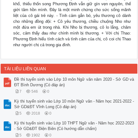
khổ, thiếu thốn song Phương Định vẫn giữ gìn vẹn nguyên, thế
giới tâm hồn mình. Đây là một minh chứng cho sức sống mãnh
liệt của cô gái trẻ này. - Tình cảm gắn bó, yêu thương cô dành
cho những đồng đội: + Cô yêu thương, chiều chuộng Nho như
một đứa em út trong nhà. Khi Nho bị thương, cô lo lắng, chăm
sóc, cảm thấy đau như chính mình bị thương. + Với chị Thao:
Phương Định hiểu tính cách và tình cảm của chị, cô coi chị Thao
như người chị cả trong gia đình.
TÀI LIỆU LIÊN QUAN
Đề thi tuyển sinh vào Lớp 10 môn Ngữ văn năm 2020 - Sở GD và
ĐT Bình Dương (Có đáp án)
7
546
0
Kỳ thi tuyển sinh vào Lớp 10 môn Ngữ văn - Năm học 2021-2022 -
Sở GD&ĐT Vĩnh Long (Có đáp án)
5
2018
0
Kỳ thi tuyển sinh vào Lớp 10 THPT Ngữ văn - Năm học 2022-2023
- Sở GD&ĐT Điện Biên (Có hướng dẫn chấm)
5
1902
0