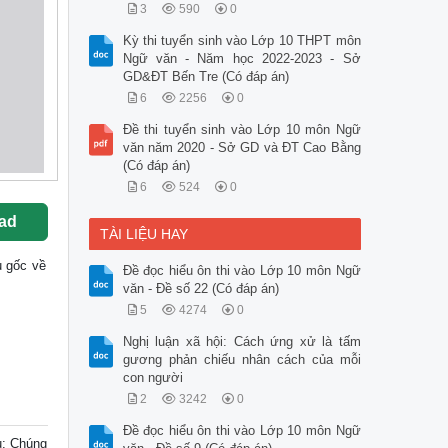
3
590
0
Kỳ thi tuyển sinh vào Lớp 10 THPT môn
Ngữ văn - Năm học 2022-2023 - Sở
GD&ĐT Bến Tre (Có đáp án)
6
2256
0
Đề thi tuyển sinh vào Lớp 10 môn Ngữ
văn năm 2020 - Sở GD và ĐT Cao Bằng
(Có đáp án)
6
524
0
ad
TÀI LIỆU HAY
ệu gốc về
Đề đọc hiểu ôn thi vào Lớp 10 môn Ngữ
văn - Đề số 22 (Có đáp án)
5
4274
0
Nghị luận xã hội: Cách ứng xử là tấm
gương phản chiếu nhân cách của mỗi
con người
2
3242
0
Đề đọc hiểu ôn thi vào Lớp 10 môn Ngữ
u: Chúng