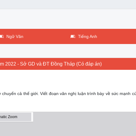
Ngữ Văn
Tiếng Anh
ăm 2022 - Sở GD và ĐT Đồng Tháp (Có đáp án)
 chuyển cả thế giới. Viết đoạn văn nghị luận trình bày về sức mạnh c