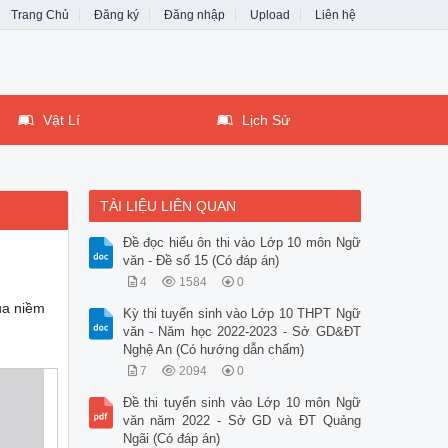
Trang Chủ
Đăng ký
Đăng nhập
Upload
Liên hệ
Vật Lí
Lịch Sử
TÀI LIỆU LIÊN QUAN
Đề đọc hiểu ôn thi vào Lớp 10 môn Ngữ
văn - Đề số 15 (Có đáp án)
4
1584
0
ủa niềm
Kỳ thi tuyển sinh vào Lớp 10 THPT Ngữ
văn - Năm học 2022-2023 - Sở GD&ĐT
Nghệ An (Có hướng dẫn chấm)
7
2094
0
Đề thi tuyển sinh vào Lớp 10 môn Ngữ
văn năm 2022 - Sở GD và ĐT Quảng
Ngãi (Có đáp án)