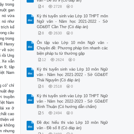
văn - Đề số 9 (Có đáp án)
ậy trong
4
2728
0
 ruột gan
, nó vừa
Kỳ thi tuyển sinh vào Lớp 10 THPT môn
t nó như
Ngữ văn - Năm học 2021-2022 - Sở
GD&ĐT Cần Thơ (Có đáp án)
trích kể
trong câu
8
2630
0
ng trong
Ôn tập vào Lớp 10 môn Ngữ văn -
Mĩ Henry
Chuyên đề: Phương pháp tìm nhanh các
y về sức
biện pháp tu từ thường gặp
 rồi Ung
12
2624
0
, Xe vẫn
n 9, tập
Kỳ thi tuyển sinh vào Lớp 10 môn Ngữ
Việt Nam
văn - Năm học 2021-2022 - Sở GD&ĐT
Thái Nguyên (Có đáp án)
g có” chỉ
6
2518
0
huật đẹp
Kỳ thi tuyển sinh vào Lớp 10 THPT Ngữ
i truyền
văn - Năm học 2022-2023 - Sở GD&ĐT
Việt Nam
Bình Thuận (Có hướng dẫn chấm)
lái xe ở
5
2494
0
chất cao
thiện vẻ
Đề đọc hiểu thi vào Lớp 10 môn Ngữ
ại không
văn - Đề số 8 (Có đáp án)
ần nhưng