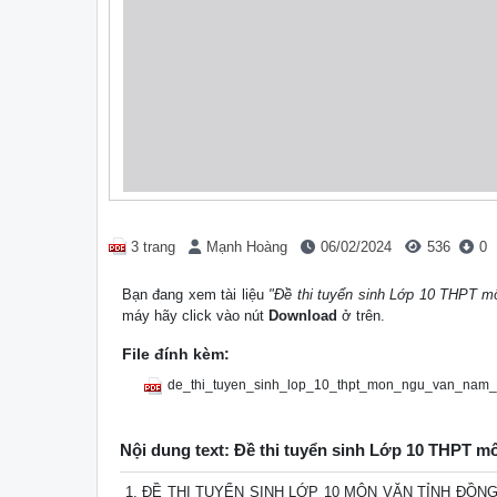
3 trang
Mạnh Hoàng
06/02/2024
536
0
Bạn đang xem tài liệu
"Đề thi tuyển sinh Lớp 10 THPT 
máy hãy click vào nút
Download
ở trên.
File đính kèm:
de_thi_tuyen_sinh_lop_10_thpt_mon_ngu_van_nam_
Nội dung text: Đề thi tuyển sinh Lớp 10 THPT 
ĐỀ THI TUYỂN SINH LỚP 10 MÔN VĂN TỈNH ĐỒNG THÁP