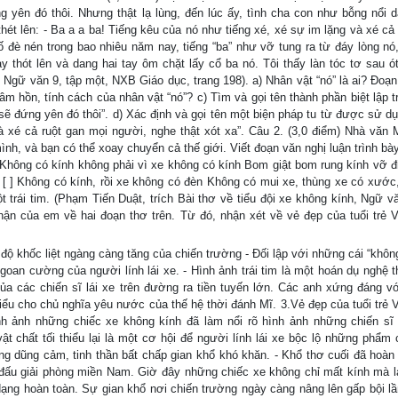
 yên đó thôi. Nhưng thật lạ lùng, đến lúc ấy, tình cha con như bỗng nổi d
hét lên: - Ba a a ba! Tiếng kêu của nó như tiếng xé, xé sự im lặng và xé cả
cố đè nén trong bao nhiêu năm nay, tiếng “ba” như vỡ tung ra từ đáy lòng nó
 thót lên và dang hai tay ôm chặt lấy cổ ba nó. Tôi thấy làn tóc tơ sau ó
gữ văn 9, tập một, NXB Giáo dục, trang 198). a) Nhân vật “nó” là ai? Đoạn 
 tâm hồn, tính cách của nhân vật “nó”? c) Tìm và gọi tên thành phần biệt lập 
sẽ đứng yên đó thôi”. d) Xác định và gọi tên một biện pháp tu từ được sử dụ
à xé cả ruột gan mọi người, nghe thật xót xa”. Câu 2. (3,0 điểm) Nhà văn 
ình, và bạn có thể xoay chuyển cả thế giới. Viết đoạn văn nghị luận trình bà
 Không có kính không phải vì xe không có kính Bom giật bom rung kính vỡ đi
ng. [ ] Không có kính, rồi xe không có đèn Không có mui xe, thùng xe có xước
 trái tim. (Phạm Tiến Duật, trích Bài thơ về tiểu đội xe không kính, Ngữ vă
ận của em về hai đoạn thơ trên. Từ đó, nhận xét về vẻ đẹp của tuổi trẻ 
c độ khốc liệt ngàng càng tăng của chiến trường - Đối lập với những cái “khôn
ngoan cường của người lính lái xe. - Hình ảnh trái tim là một hoán dụ nghệ t
a các chiến sĩ lái xe trên đường ra tiền tuyến lớn. Các anh xứng đáng vớ
biểu cho chủ nghĩa yêu nước của thế hệ thời đánh Mĩ. 3.Vẻ đẹp của tuổi trẻ 
h ảnh những chiếc xe không kính đã làm nổi rõ hình ảnh những chiến sĩ 
t chất tối thiểu lại là một cơ hội để người lính lái xe bộc lộ những phẩm 
òng dũng cảm, tinh thần bất chấp gian khổ khó khăn. - Khổ thơ cuối đã hoàn 
n đấu giải phòng miền Nam. Giờ đây những chiếc xe không chỉ mất kính mà l
dạng hoàn toàn. Sự gian khổ nơi chiến trường ngày càng nâng lên gấp bội l