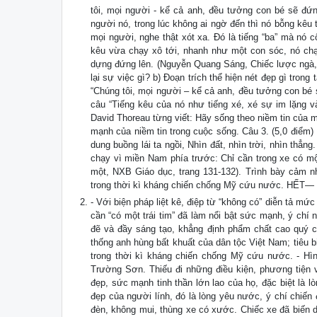
tôi, mọi người - kể cả anh, đều tưởng con bé sẽ đứng
người nó, trong lúc không ai ngờ đến thì nó bỗng kêu t
mọi người, nghe thật xót xa. Đó là tiếng “ba” mà nó 
kêu vừa chạy xô tới, nhanh như một con sóc, nó chạy
dựng đứng lên. (Nguyễn Quang Sáng, Chiếc lược ngà, N
lại sự việc gì? b) Đoạn trích thể hiện nét đẹp gì trong
“Chúng tôi, mọi người – kể cả anh, đều tưởng con bé 
câu “Tiếng kêu của nó như tiếng xé, xé sự im lặng v
David Thoreau từng viết: Hãy sống theo niềm tin của m
mạnh của niềm tin trong cuộc sống. Câu 3. (5,0 điểm)
dung buồng lái ta ngồi, Nhìn đất, nhìn trời, nhìn thẳ
chạy vì miền Nam phía trước: Chỉ cần trong xe có một
một, NXB Giáo dục, trang 131-132). Trình bày cảm nh
trong thời kì kháng chiến chống Mỹ cứu nước. HẾT—
- Với biện pháp liệt kê, điệp từ “không có” diễn tả mứ
cần “có một trái tim” đã làm nổi bật sức mạnh, ý chí 
đẽ và đầy sáng tạo, khẳng định phẩm chất cao quý củ
thống anh hùng bất khuất của dân tộc Việt Nam; tiêu 
trong thời kì kháng chiến chống Mỹ cứu nước. - Hìn
Trường Sơn. Thiếu đi những điều kiện, phương tiện vậ
đẹp, sức mạnh tinh thần lớn lao của họ, đặc biệt là l
đẹp của người lính, đó là lòng yêu nước, ý chí chiế
đèn, không mui, thùng xe có xước. Chiếc xe đã biến 