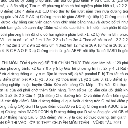
trục tọa độ b) Bằng phép tính, tìm tọa độ giao điểm P và d Câu 3. (2,0 đ
ố, x là ẩn số) a) Tìm m để phương trình có hai nghiệm phân biệt x1, x2 2 2 
,0 điểm) Cho 4 điểm A,B,C,D theo thứ tự lần lượt nằm trên nửa đường tr
ng góc với AD F AD a) Chứng minh tứ giác ABEF nội tiếp b) Chứng minh B
 được xây bằng các viên gạch hình chữ nhật bằng nhau và được bố trí như
hình tam giác có cạnh đáy 10dm và chiều cao 6dm.Tính diện tích phần tô đậ
ì phương trình đã cho có hai nghiệm phân biệt x1; x2 b) Với m 5thì phươ
 Vi – et ta có : x1 x2 2 m 1 2m 2 2 x1x2 m 3m 4 Theo đề bài ta có : 2 2 2 2
m 4 4 m2 2m 1 3m2 9m 12 4m2 8m 4 3m2 9m 12 m2 m 16 A 18 m2 m 16 18 2
4. B C E A O F D a) Chứng minh tứ giác ABEF nội tiếp Ta có ABD là góc 
HI MÔN: TOÁN (chung) ĐỀ THI CHÍNH THỨC Thời gian làm bài : 120 phú
Giải phương trình: x2 6x 7 0 x y 5 b) Giải hệ phương trình : 2x y 4 c) Rút 
 và đường thẳng d : y x m 3(m là tham số) a) Vẽ parabol P b) Tìm tất cả các
i điểm phân biệt A x1; y1 ,B x2; y2 thỏa mãn y1 y2 1 Câu 3. (1,5 điểm) a)
công nghiệp thuộc huyện Châu Đức đến cảng Cái Mép – Thị Vải. Khi thực 
òn lại của đội phải chở thêm 5tấn hàng. Tính số xe lúc đầu của đội (biết kh
2 3x 1 x2 3x 2 2 Câu 4. (3,5 điểm) Cho đường tròn O và điểm Anằm bên ngo
là các tiếp điểm). Một đường thẳng đi qua Acắt đường tròn O tại hai điểm p
ờng thẳng OA).Gọi H là giao điểm của AO và BC a) Chứng minh ABOC là tứ 
c) Chứng minh AOD ODH d) Đường thẳng qua D và vuông góc với OB cắ
,P thẳng hàng Câu 5. (0,5 điểm) Với x, y là các số thực dương, tìm giá trị 
 y ĐÁP ÁN ĐỀ THI VÀO LỚP 10 THPT CHUYÊN MÔN TOÁN – VŨNG TÀU 2021