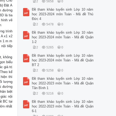
iểm) Cho
2
5658
0
b) Đặt A
Đề tham khảo tuyển sinh Lớp 10 năm
òn đường
học 2023-2024 môn Toán - Mã đề Thủ
D là tia
Đức 4
 hình vẽ
2
5478
0
m
ng trình
Đề tham khảo tuyển sinh Lớp 10 năm
 A x1 x2
học 2023-2024 môn Toán - Mã đề Quận
 m 1 m m
1-2
nội tiếp
2
5265
0
Đề tham khảo tuyển sinh Lớp 10 năm
t, không
học 2023-2024 môn Toán - Mã đề Quận
gọn biểu
BT 2
 giá trị
2
5258
0
 Theo kế
hiện thì
Đề tham khảo tuyển sinh Lớp 10 năm
ối lượng
học 2022-2023 môn Toán - Mã đề Quận
ài đường
Tân Bình 1
hân biệt
2
5216
0
giác nội
t BC tại
Đề tham khảo tuyển sinh Lớp 10 năm
lớn nhất
học 2022-2023 môn Toán - Mã đề Quận
6-1