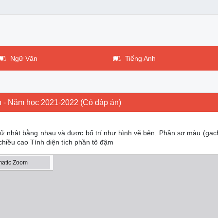
Ngữ Văn
Tiếng Anh
n - Năm học 2021-2022 (Có đáp án)
ữ nhật bằng nhau và được bố trí như hình vẽ bên. Phần sơ màu (gạc
chiều cao Tính diện tích phần tô đậm