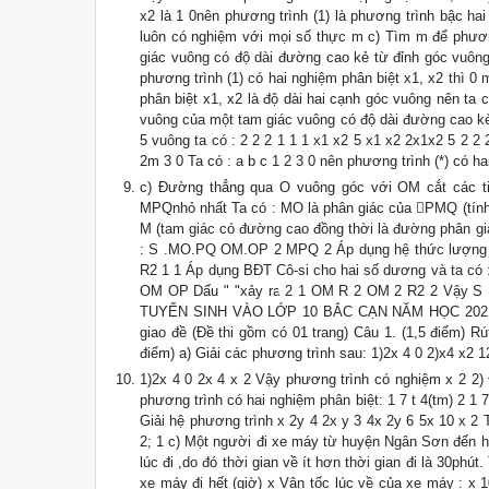
x2 là 1 0nên phương trình (1) là phương trình bậc h
luôn có nghiệm với mọi số thực m c) Tìm m để phương
giác vuông có độ dài đường cao kẻ từ đỉnh góc vuôn
phương trình (1) có hai nghiệm phân biệt x1, x2 thì 0 
phân biệt x1, x2 là độ dài hai cạnh góc vuông nên ta 
vuông của một tam giác vuông có độ dài đường cao kẻ
5 vuông ta có : 2 2 2 1 1 1 x1 x2 5 x1 x2 2x1x2 5 2 
2m 3 0 Ta có : a b c 1 2 3 0 nên phương trình (*) có h
c) Đường thẳng qua O vuông góc với OM cắt các ti
MPQnhỏ nhất Ta có : MO là phân giác của PMQ (tín
M (tam giác có đường cao đồng thời là đường phân gi
: S .MO.PQ OM.OP 2 MPQ 2 Áp dụng hệ thức lượng t
R2 1 1 Áp dụng BĐT Cô-si cho hai số dương và ta
OM OP Dấu " "xảy ra 2 1 OM R 2 OM 2 R2 2 Vậy S
TUYỂN SINH VÀO LỚP 10 BẮC CẠN NĂM HỌC 2021 – 
giao đề (Đề thi gồm có 01 trang) Câu 1. (1,5 điểm) Rú
điểm) a) Giải các phương trình sau: 1)2x 4 0 2)x4 x2 1
1)2x 4 0 2x 4 x 2 Vậy phương trình có nghiệm x 2 2) Đặ
phương trình có hai nghiệm phân biệt: 1 7 t 4(tm) 2 1 
Giải hệ phương trình x 2y 4 2x y 3 4x 2y 6 5x 10 x 2 
2; 1 c) Một người đi xe máy từ huyện Ngân Sơn đến 
lúc đi ,do đó thời gian về ít hơn thời gian đi là 30phú
xe máy đi hết (giờ) x Vận tốc lúc về của xe máy : x 