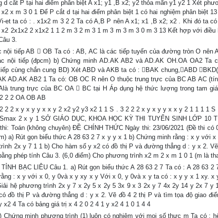
 d cắt P tại hai điểm phân biệt A x1; y1 ,B x2; y2 thỏa mãn y1 y2 1 Xét phư
 x2 x m 3 0 1 Để P cắt d tại hai điểm phân biệt 1 có hai nghiệm phân biệt 13
-et ta có : . x1x2 m 3 2 2 Ta có A,B P nên A x1; x1 ,B x2; x2 . Khi đó ta có
1 x2 2x1x2 2 x1x2 1 1 2 m 3 2 m 3 1 m 3 m 3 m 3 0 m 3 13 Kết hợp với điều k
Câu 3.
nội tiếp AB  OB Ta có : AB, AC là các tiếp tuyến của đường tròn O nên
 nội tiếp (đpcm) b) Chứng minh AD.AK AB2 và AD.AK OH.OA OA2 Ta 
ội tiếp cùng chắn cung BD) Xét ABD và AKB ta có : BAK chung,ABD BKD
AK AD.AK AB2 1 Ta có: OB OC R nên O thuộc trung trực của BC AB AC (tín
OAlà trung trực của BC OA  BC tại H Áp dụng hệ thức lượng trong tam gi
 2 2 2 OA OB AB
 2 x y x y y x x y 2 x2 y2 y3 x2 1 1 S . 3 2 2 2 x y x y y x x y 2 1 1 1 1 S 
y Vậy Smax 2 x y 1 SỞ GIÁO DỤC, KHOA HỌC KỲ THI TUYỂN SINH LỚP 10 
Toán (không chuyên) ĐỀ CHÍNH THỨC Ngày thi: 23/06/2021 (Đề thi có 0
ểm) a) Rút gọn biểu thức A 28 63 2 7 x y y x 1 b) Chứng minh rằng : x y với x
trình 2x y 7 1 1 b) Cho hàm số y x2 có đồ thị P và đường thẳng d : y x 2. Vẽ
bằng phép tính Câu 3. (6,0 điểm) Cho phương trình x2 m 2 x m 1 0 1 (m là th
BẠC LIÊU Câu 1. a) Rút gọn biểu thức A 28 63 2 7 Ta có : A 28 63 2 7
ằng : x y với x 0, y 0và x y xy x y Với x 0, y 0và x y ta có : x y y x 1 xy. x
Giải hệ phương trình 2x y 7 x 2y 5 x 2y 5 3x 9 x 3 2x y 7 4x 2y 14 y 2x 7 y
có đồ thị P và đường thẳng d : y x 2. Vẽ đồ 4 2 thị P và tìm tọa độ giao đi
x2 4 Ta có bảng giá trị x 4 2 0 2 4 1 y x2 4 1 0 1 4 4
b) Chứng minh phương trình (1) luôn có nghiệm với mọi số thực m Ta có : h