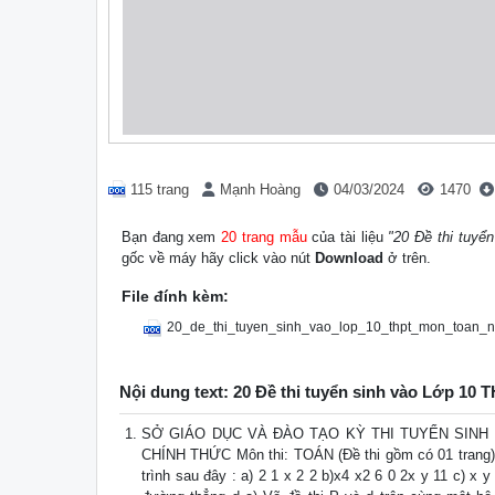
115 trang
Mạnh Hoàng
04/03/2024
1470
Bạn đang xem
20 trang mẫu
của tài liệu
"20 Đề thi tuyể
gốc về máy hãy click vào nút
Download
ở trên.
File đính kèm:
20_de_thi_tuyen_sinh_vao_lop_10_thpt_mon_toan_
Nội dung text: 20 Đề thi tuyển sinh vào Lớp 10
SỞ GIÁO DỤC VÀ ĐÀO TẠO KỲ THI TUYỂN SINH VÀ
CHÍNH THỨC Môn thi: TOÁN (Đề thi gồm có 01 trang) T
trình sau đây : a) 2 1 x 2 2 b)x4 x2 6 0 2x y 11 c) x 