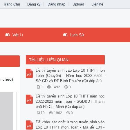
Trang Chủ
Đăng ký
Đăng nhập
Upload
Liên hệ
Vật Lí
Lịch Sử
TÀI LIỆU LIÊN QUAN
Đề thi tuyển sinh vào Lớp 10 THPT môn
Toán (Chuyên) - Năm học 2022-2023 -
h chéo)
Sở GD và ĐT Bình Phước (Có đáp án)
8
1492
0
Đề thi tuyển sinh Lớp 10 THPT năm học
2022-2023 môn Toán - SGD&ĐT Thành
phố Hồ Chí Minh (Có đáp án)
10
1962
0
Đề khảo sát chất lượng tuyển sinh vào
Lớp 10 THPT môn Toán - Mã đề 104 -