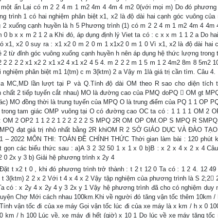
ai một ẩn Lại có m 2 2 4 m 1 m2 4m 4 4m 4 m2 0(với mọi m) Do đó phương t
 trình 1 có hai nghiệm phân biệt x1, x2 là độ dài hai cạnh góc vuông của
g 2 xuống cạnh huyền là h 5 Phương trình (1) có m 2 2 4 m 1 m2 4m 4 4m
m 0 b x x m 2 1 2 a Khi đó, áp dụng định lý Viet ta có : c x x m 1 1 2 a Do h
có x1, x2 0 suy ra : x1 x2 0 m 2 0 m 1 x1x2 0 m 1 0 Vì x1, x2 là độ dài hai 
 2 từ đỉnh góc vuông xuống cạnh huyền h nên áp dụng hệ thức lượng trong 
2 2 2 2 2 2 x1 x2 2 x1 x2 4 x1 x2 4 5 4. m 2 2 2 m 1 5 m 1 2 4m2 8m 8 5m2 
ai nghiệm phân biệt m1 1(tm) c m 3(ktm) 2 a Vậy m 1là giá trị cần tìm. Câu 4.
a MC,MD lần lượt tại P và Q.Tính độ dài OM theo R sao cho diện tích 
h chất 2 tiếp tuyến cắt nhau) MO là đường cao của PMQ doPQ  OM gt MPQ
ác) MO đồng thời là trung tuyến của MPQ O là trung điểm của PQ 1 1 OP PQ
rong tam giác OMP vuông tại O có đường cao OC ta có : 1 1 1 1 OM 2 
 có : OM 2 OP2 1 1 2 2 1 2 2 2 2 2 S MPQ 2R OM OP OM.OP S MPQ R SM
 MPQ đạt giá trị nhỏ nhất bằng 2R khiOM R 2 SỞ GIÁO DỤC VÀ ĐÀO TẠO
2022 MÔN THI: TOÁN ĐỀ CHÍNH THỨC Thời gian làm bài : 120 phút k
t gọn các biểu thức sau : a)A 3 2 32 50 1 x 1 x 0 b)B : x 2 x 4 x 2 x 4 Câu 
2 0 2x y 3 b) Giải hệ phương trình x 2y 4
t t x2 t 0 , khi đó phương trình trở thành : t 2 t 12 0 Ta có : 1 2 4. 12 4
7 t 3(ktm) 2 2 x 2 Với t 4 x 4 x 2 Vậy tập nghiệm của phương trình là S 2;2 
Ta có : x 2y 4 x 2y 4 y 3 2x y 1 Vậy hệ phương trình đã cho có nghiệm duy n
huyện Chợ Mới cách nhau 100km.Khi về người đó tăng vận tốc thêm 10km / 
t. Tính vận tốc đi của xe máy Gọi vận tốc lúc đi của xe máy là x km / h x 0 10
10 km / h 100 Lúc về, xe máy đi hết (giờ) x 10 1 Do lúc về xe máy tăng tốc 