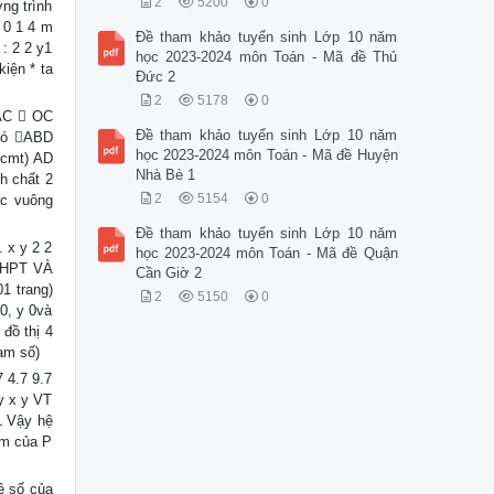
2
5200
0
ơng trình
 0 1 4 m
Đề tham khảo tuyển sinh Lớp 10 năm
 : 2 2 y1
học 2023-2024 môn Toán - Mã đề Thủ
iện * ta
Đức 2
2
5178
0
 AC  OC
Đề tham khảo tuyển sinh Lớp 10 năm
có ABD
học 2023-2024 môn Toán - Mã đề Huyện
(cmt) AD
Nhà Bè 1
h chất 2
2
5154
0
ác vuông
Đề tham khảo tuyển sinh Lớp 10 năm
. x y 2 2
học 2023-2024 môn Toán - Mã đề Quận
THPT VÀ
Cần Giờ 2
1 trang)
2
5150
0
 0, y 0và
 đồ thị 4
am số)
 4.7 9.7
 y x y VT
 1 Vậy hệ
ểm của P
ệ số của