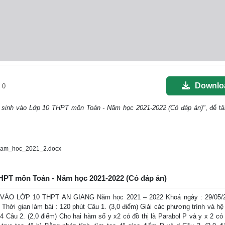
Downlo
0
n sinh vào Lớp 10 THPT môn Toán - Năm học 2021-2022 (Có đáp án)"
, để tả
nam_hoc_2021_2.docx
 THPT môn Toán - Năm học 2021-2022 (Có đáp án)
O LỚP 10 THPT AN GIANG Năm học 2021 – 2022 Khoá ngày : 29/05/
hời gian làm bài : 120 phút Câu 1. (3,0 điểm) Giải các phương trình và h
y 4 Câu 2. (2,0 điểm) Cho hai hàm số y x2 có đồ thị là Parabol P và y x 2 có 