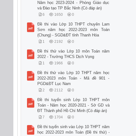
Năm học 2023-2024 - Phòng Giáo dục
và Đào tạo TP Bắc Ninh (Có đáp án)
6
1650
0
Đề thi vào Lớp 10 THPT chuyên Lam
Sơn năm học 2022-2023 môn Toán
(Chung) - SGD&ĐT tỉnh Thanh Hóa
1
2192
0
Đề thi thử vào Lớp 10 môn Toán năm
2022 - Trường THCS Dịch Vọng
1
1966
0
Đề thi thử vào Lớp 10 THPT năm học
2022-2023 môn Toán - Mã đề 901 -
PGD&ĐT Lục Nam
2
2112
0
Đề thi tuyển sinh Lớp 10 THPT môn
Toán - Năm học 2020-2021 - Sở GD và
ĐT Thành phố Hồ Chí Minh (Có đáp án)
7
1704
0
Đề thi tuyển sinh vào Lớp 10 THPT năm
học 2022-2023 môn Toán (Đề thi thử) -