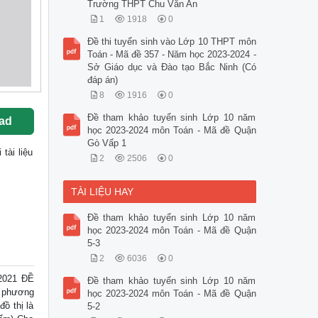
Trường THPT Chu Văn An
1
1918
0
Đề thi tuyển sinh vào Lớp 10 THPT môn
Toán - Mã đề 357 - Năm học 2023-2024 -
Sở Giáo dục và Đào tạo Bắc Ninh (Có
đáp án)
8
1916
0
Đề tham khảo tuyển sinh Lớp 10 năm
ad
học 2023-2024 môn Toán - Mã đề Quận
Gò Vấp 1
i tài liệu
2
2506
0
TÀI LIỆU HAY
Đề tham khảo tuyển sinh Lớp 10 năm
học 2023-2024 môn Toán - Mã đề Quận
5-3
2
6036
0
2021 ĐỀ
Đề tham khảo tuyển sinh Lớp 10 năm
ệ phương
học 2023-2024 môn Toán - Mã đề Quận
đồ thị là
5-2