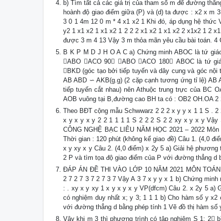
b) Tìm tất cả các giá trị của tham số m để đường thẳng
hoành độ giao điểm giữa (P) và (d) ta được : x2 x m 3
3 0 1 4m 12 0 m * 4 x1 x2 1 Khi đó, áp dụng hệ thức Vi
y2 1 x1 x2 1 x1 x2 1 2 2 2 x1 x2 1 x1 x2 2 x1x2 1 2 x
được 3 m 4 13 Vậy 3 m thỏa mãn yêu cầu bài toán. 4 
B K P M D J H O A C a) Chứng minh ABOC là tứ giác 
ABO ACO 90 ABO ACO 180 ABOC là tứ giác
BKD (góc tạo bởi tiếp tuyến và dây cung và góc n
AB ABD ∽ AKB(g.g) (2 cặp cạnh tương ứng tỉ lệ) AB 
tiếp tuyến cắt nhau) nên Athuộc trung trực của BC 
AOB vuông tại B,đường cao BH ta có : OB2 OH.OA 2
Theo BĐT cộng mẫu Schwwarz 2 2 2 x y y x 1 1 S . 2 2 2
x y x y x y 2 2 1 1 1 1 S 2 2 2 S 2 2 xy x y x 
CÔNG NGHỆ BẠC LIÊU NĂM HỌC 2021 – 2022 Môn thi: 
Thời gian : 120 phút (không kể giao đề) Câu 1. (4,0 đi
x y xy x y Câu 2. (4,0 điểm) x 2y 5 a) Giải hệ phương 
2 P và tìm tọa độ giao điểm của P với đường thẳng d 
ĐÁP ÁN ĐỀ THI VÀO LỚP 10 NĂM 2021 MÔN TOÁN TỈNH 
2 7 2 7 3 7 2 7 3 7 Vậy A 3 7 x y y x 1 b) Chứng minh r
: . xy x y xy 1 x y x y x y VP(dfcm) Câu 2. x 2y 5 a) 
có nghiệm duy nhất x; y 3; 1 1 1 b) Cho hàm số y x2 
với đường thẳng d bằng phép tính 1 Vẽ đồ thị hàm số y 
Vậy khi m 3 thì phương trình có tập nghiệm S 1; 2 