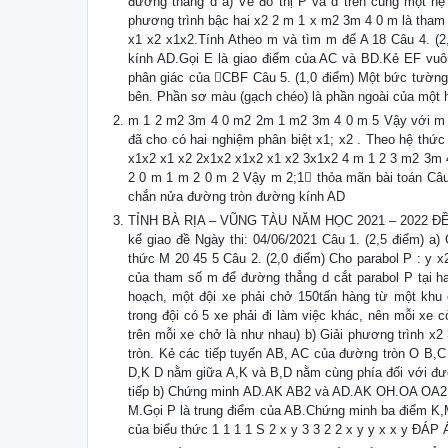
đường thẳng d a) Vẽ đồ thị P và d trên cùng một hệ 
phương trình bậc hai x2 2 m 1 x m2 3m 4 0 m là tham s
x1 x2 x1x2.Tính Atheo m và tìm m để A 18 Câu 4. (2
kính AD.Gọi E là giao điểm của AC và BD.Kẻ EF vuô
phân giác của CBF Câu 5. (1,0 điểm) Một bức tường
bên. Phần sơ màu (gạch chéo) là phần ngoài của một 
m 1 2 m2 3m 4 0 m2 2m 1 m2 3m 4 0 m 5 Vậy với m 5th
đã cho có hai nghiệm phân biệt x1; x2 . Theo hệ thức
x1x2 x1 x2 2x1x2 x1x2 x1 x2 3x1x2 4 m 1 2 3 m2 3
2 0 m 1 m 2 0 m 2 Vậy m 2;1 thỏa mãn bài toán Câu 
chắn nửa đường tròn đường kính AD
TỈNH BÀ RỊA – VŨNG TÀU NĂM HỌC 2021 – 2022 ĐỀ T
kể giao đề Ngày thi: 04/06/2021 Câu 1. (2,5 điểm) a) 
thức M 20 45 5 Câu 2. (2,0 điểm) Cho parabol P : y x2
của tham số m để đường thẳng d cắt parabol P tại ha
hoạch, một đội xe phải chở 150tấn hàng từ một khu 
trong đội có 5 xe phải đi làm việc khác, nên mỗi xe c
trên mỗi xe chở là như nhau) b) Giải phương trình x
tròn. Kẻ các tiếp tuyến AB, AC của đường tròn O B,C 
D,K D nằm giữa A,K và B,D nằm cùng phía đối với đư
tiếp b) Chứng minh AD.AK AB2 và AD.AK OH.OA OA2 
M.Gọi P là trung điểm của AB.Chứng minh ba điểm K,M 
của biểu thức 1 1 1 1 S 2 x y 3 3 2 2 x y y x x