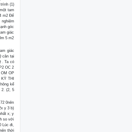
rình (1)
 một tam
 4 m2 Để
ai nghiệm
cạnh góc
tam giác
10m 5 m2
tam giác
 cân tại
 . Ta có
OP2 OC 2
PQ OM OP
 KỲ THI
hông kể
2. (2, 5
9 72 0nên
2x y 3 b)
hất x; y
h so với
0 Lúc đi,
nên thời