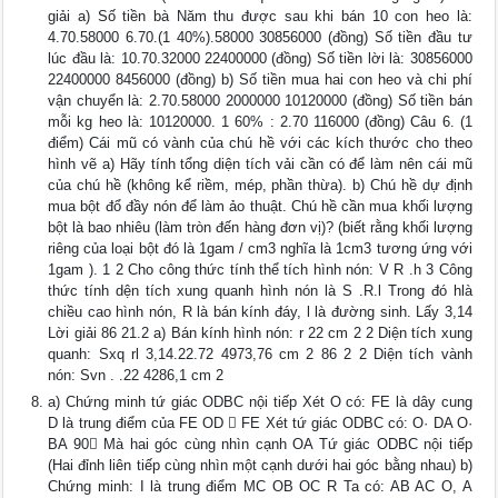
giải a) Số tiền bà Năm thu được sau khi bán 10 con heo là:
4.70.58000 6.70.(1 40%).58000 30856000 (đồng) Số tiền đầu tư
lúc đầu là: 10.70.32000 22400000 (đồng) Số tiền lời là: 30856000
22400000 8456000 (đồng) b) Số tiền mua hai con heo và chi phí
vận chuyển là: 2.70.58000 2000000 10120000 (đồng) Số tiền bán
mỗi kg heo là: 10120000. 1 60% : 2.70 116000 (đồng) Câu 6. (1
điểm) Cái mũ có vành của chú hề với các kích thước cho theo
hình vẽ a) Hãy tính tổng diện tích vải cần có để làm nên cái mũ
của chú hề (không kể riềm, mép, phần thừa). b) Chú hề dự định
mua bột đổ đầy nón để làm ảo thuật. Chú hề cần mua khối lượng
bột là bao nhiêu (làm tròn đến hàng đơn vị)? (biết rằng khối lượng
riêng của loại bột đó là 1gam / cm3 nghĩa là 1cm3 tương ứng với
1gam ). 1 2 Cho công thức tính thể tích hình nón: V R .h 3 Công
thức tính dện tích xung quanh hình nón là S .R.l Trong đó hlà
chiều cao hình nón, R là bán kính đáy, l là đường sinh. Lấy 3,14
Lời giải 86 21.2 a) Bán kính hình nón: r 22 cm 2 2 Diện tích xung
quanh: Sxq rl 3,14.22.72 4973,76 cm 2 86 2 2 Diện tích vành
nón: Svn . .22 4286,1 cm 2
a) Chứng minh tứ giác ODBC nội tiếp Xét O có: FE là dây cung
D là trung điểm của FE OD  FE Xét tứ giác ODBC có: O· DA O·
BA 90 Mà hai góc cùng nhìn cạnh OA Tứ giác ODBC nội tiếp
(Hai đỉnh liên tiếp cùng nhìn một cạnh dưới hai góc bằng nhau) b)
Chứng minh: I là trung điểm MC OB OC R Ta có: AB AC O, A