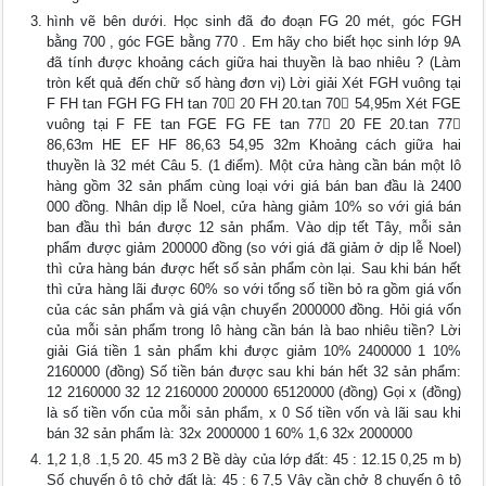
hình vẽ bên dưới. Học sinh đã đo đoạn FG 20 mét, góc FGH
bằng 700 , góc FGE bằng 770 . Em hãy cho biết học sinh lớp 9A
đã tính được khoảng cách giữa hai thuyền là bao nhiêu ? (Làm
tròn kết quả đến chữ số hàng đơn vị) Lời giải Xét FGH vuông tại
F FH tan FGH FG FH tan 70 20 FH 20.tan 70 54,95m Xét FGE
vuông tại F FE tan FGE FG FE tan 77 20 FE 20.tan 77
86,63m HE EF HF 86,63 54,95 32m Khoảng cách giữa hai
thuyền là 32 mét Câu 5. (1 điểm). Một cửa hàng cần bán một lô
hàng gồm 32 sản phẩm cùng loại với giá bán ban đầu là 2400
000 đồng. Nhân dịp lễ Noel, cửa hàng giảm 10% so với giá bán
ban đầu thì bán được 12 sản phẩm. Vào dịp tết Tây, mỗi sản
phẩm được giảm 200000 đồng (so với giá đã giảm ở dịp lễ Noel)
thì cửa hàng bán được hết số sản phẩm còn lại. Sau khi bán hết
thì cửa hàng lãi được 60% so với tổng số tiền bỏ ra gồm giá vốn
của các sản phẩm và giá vận chuyển 2000000 đồng. Hỏi giá vốn
của mỗi sản phẩm trong lô hàng cần bán là bao nhiêu tiền? Lời
giải Giá tiền 1 sản phẩm khi được giảm 10% 2400000 1 10%
2160000 (đồng) Số tiền bán được sau khi bán hết 32 sản phẩm:
12 2160000 32 12 2160000 200000 65120000 (đồng) Gọi x (đồng)
là số tiền vốn của mỗi sản phẩm, x 0 Số tiền vốn và lãi sau khi
bán 32 sản phẩm là: 32x 2000000 1 60% 1,6 32x 2000000
1,2 1,8 .1,5 20. 45 m3 2 Bề dày của lớp đất: 45 : 12.15 0,25 m b)
Số chuyến ô tô chở đất là: 45 : 6 7,5 Vậy cần chở 8 chuyến ô tô