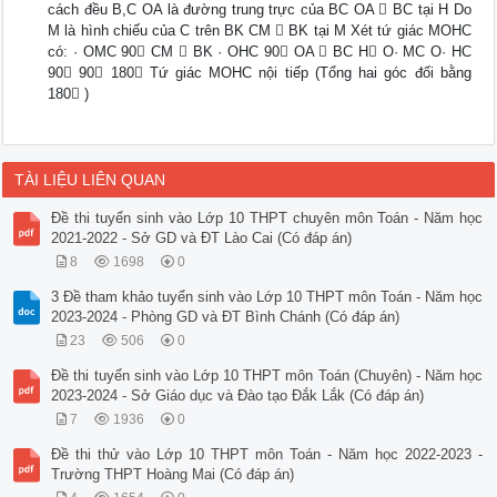
cách đều B,C OA là đường trung trực của BC OA  BC tại H Do
M là hình chiếu của C trên BK CM  BK tại M Xét tứ giác MOHC
có: · OMC 90 CM  BK · OHC 90 OA  BC H O· MC O· HC
90 90 180 Tứ giác MOHC nội tiếp (Tổng hai góc đối bằng
180 )
TÀI LIỆU LIÊN QUAN
Đề thi tuyển sinh vào Lớp 10 THPT chuyên môn Toán - Năm học
2021-2022 - Sở GD và ĐT Lào Cai (Có đáp án)
8
1698
0
3 Đề tham khảo tuyển sinh vào Lớp 10 THPT môn Toán - Năm học
2023-2024 - Phòng GD và ĐT Bình Chánh (Có đáp án)
23
506
0
Đề thi tuyển sinh vào Lớp 10 THPT môn Toán (Chuyên) - Năm học
2023-2024 - Sở Giáo dục và Đào tạo Đắk Lắk (Có đáp án)
7
1936
0
Đề thi thử vào Lớp 10 THPT môn Toán - Năm học 2022-2023 -
Trường THPT Hoàng Mai (Có đáp án)