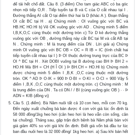
để tải hết chổ đất. Câu 8. (3 điểm) Cho tam giác ABC có ba góc
nhọn nội tiếp O,R . Tiếp tuyến tại B và C của O cắt nhau tại I .
Đường thẳng AI cắt O tại điểm thứ hai là D (khác A ). Đoạn thẳng
OI cắt BC tại H . a) Chứng minh : OI vuông góc với BC và
HB.HC HO.HI b) Vẽ OK vuông góc với AD . Chứng minh 5 điểm
I,B,K,O,C cùng thuộc một đường tròn c) Từ D kẻ đường thẳng
vuông góc với OB , đường thẳng này cắt BC tại M và cắt AB tại
N . Chứng minh : M là trung điểm của DN . Lời giải a) Chứng
minh OI vuông góc với BC OB = OC = R IB = IC (tính chất hai
tiếp tuyến cắt nhau tại I ) Þ OI thuộc đường trung trực của BC Þ
OI ^ BC tại H . Xét DOBI vuông tại B đường cao BH Þ BH 2 =
HO.HI Mà BH = CH (H Î OI ) Þ BH.CH = HO.HI b) Chứng minh
được chứng minh 5 điểm I ,B,K ,O,C cùng thuộc một đường
tròn. OK ^ AD Þ O·IK = 900 Þ O·BI = O·KI = O·CI = 900 Vậy 5
điểm I ,B,K ,O,C cùng thuộc một đường tròn. c) Chứng minh : M
là trung điểm của DN . Ta có DN / / BI (cùng vuông góc OB ) · · Þ
ADN = KIB (đồng vị)
Câu 5. (1 điểm). Bà Năm nuôi tất cả 10 con heo, mỗi con 70 kg.
Đến ngày xuất chuồng bà bán được 4 con với giá lúc ổn định là
58 000 đồng/1kg heo hơi (cân heo hơi là heo vẫn còn sống, cân
tại chuồng). Tháng sau, gặp trận dịch bệnh bà Năm phải bán với
giá giảm 40% so với giá khi ổn định. Biết giá vốn bà đầu tư lúc
ban đầu nuôi heo là 32 000 đồng/ 1kg heo hơi. a) Sau khi bán hết