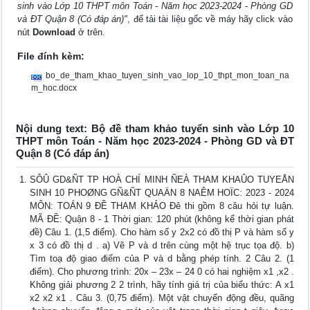
sinh vào Lớp 10 THPT môn Toán - Năm học 2023-2024 - Phòng GD
và ĐT Quận 8 (Có đáp án)"
, để tải tài liệu gốc về máy hãy click vào
nút
Download
ở trên.
File đính kèm:
bo_de_tham_khao_tuyen_sinh_vao_lop_10_thpt_mon_toan_na
m_hoc.docx
Nội dung text: Bộ đề tham khảo tuyển sinh vào Lớp 10
THPT môn Toán - Năm học 2023-2024 - Phòng GD và ĐT
Quận 8 (Có đáp án)
SÔÛ GD&ÑT TP HOÀ CHÍ MINH ÑEÀ THAM KHAÛO TUYEÅN
SINH 10 PHOØNG GÑ&ÑT QUAÄN 8 NAÊM HOÏC: 2023 - 2024
MÔN: TOÁN 9 ĐỀ THAM KHẢO Đê thi gồm 8 câu hỏi tự luận.
MÃ ĐỀ: Quận 8 - 1 Thời gian: 120 phút (không kể thời gian phát
đề) Câu 1. (1,5 điểm). Cho hàm số y 2x2 có đồ thị P và hàm số y
x 3 có đồ thị d . a) Vẽ P và d trên cùng một hệ trục tọa độ. b)
Tìm toạ độ giao điểm của P và d bằng phép tính. 2 Câu 2. (1
điểm). Cho phương trình: 20x – 23x – 24 0 có hai nghiệm x1 ,x2 .
Không giải phương 2 2 trình, hãy tính giá trị của biểu thức: A x1
x2 x2 x1 . Câu 3. (0,75 điểm). Một vật chuyển động đều, quãng