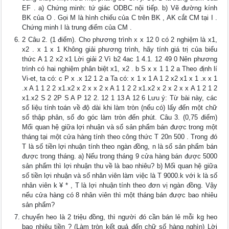
EF . a) Chứng minh: tứ giác ODBC nội tiếp. b) Vẽ đường kính
BK của O . Gọi M là hình chiếu của C trên BK , AK cắt CM tại I .
Chứng minh I là trung điểm của CM .
2 Câu 2. (1 điểm). Cho phương trình x x 12 0 có 2 nghiệm là x1,
x2 . x 1 x 1 Không giải phương trình, hãy tính giá trị của biểu
thức A 1 2 x2 x1 Lời giải 2 Vì b2 4ac 1 4.1. 12 49 0 Nên phương
trình có hai nghiệm phân biệt x1, x2 . b S x x 1 1 2 a Theo định lí
Vi-et, ta có: c P x .x 12 1 2 a Ta có: x 1 x 1 A 1 2 x2 x1 x 1 .x x 1
.x A 1 1 2 2 x1.x2 x 2 x x 2 x A 1 1 2 2 x1.x2 x 2 x 2 x x A 1 2 1 2
x1.x2 S 2 2P S A P 12 2. 12 1 13 A 12 6 Lưu ý: Từ bài này, các
số liệu tính toán về độ dài khi làm tròn (nếu có) lấy đến một chữ
số thập phân, số đo góc làm tròn đến phút. Câu 3. (0,75 điểm)
Mối quan hệ giữa lợi nhuận và số sản phẩm bán được trong một
tháng tại một cửa hàng tính theo công thức T 20n 500 . Trong đó
T là số tiền lợi nhuận tính theo ngàn đồng, n là số sản phẩm bán
được trong tháng. a) Nếu trong tháng 9 cửa hàng bán được 5000
sản phẩm thì lợi nhuận thu về là bao nhiêu? b) Mối quan hệ giữa
số tiền lợi nhuận và số nhân viên làm việc là T 9000.k với k là số
nhân viên k ¥ * , T là lợi nhuận tính theo đơn vị ngàn đồng. Vậy
nếu cửa hàng có 8 nhân viên thì một tháng bán được bao nhiêu
sản phẩm?
chuyển heo là 2 triệu đồng, thì người đó cần bán lẻ mỗi kg heo
bao nhiêu tiền ? (Làm tròn kết quả đến chữ số hàng nghìn) Lời