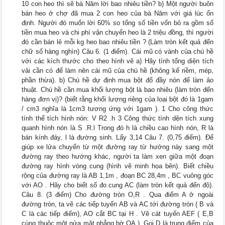
10 con heo thì sẽ bà Năm lời bao nhiêu tiền? b) Một người buôn
bán heo ở chợ đã mua 2 con heo của bà Năm với giá lúc ổn
định. Người đó muốn lời 60% so tổng số tiền vốn bỏ ra gồm số
tiền mua heo và chi phí vận chuyển heo là 2 triệu đồng, thì người
đó cần bán lẻ mỗi kg heo bao nhiêu tiền ? (Làm tròn kết quả đến
chữ số hàng nghìn) Câu 6. (1 điểm). Cái mũ có vành của chú hề
với các kích thước cho theo hình vẽ a) Hãy tính tổng diện tích
vải cần có để làm nên cái mũ của chú hề (không kể riềm, mép,
phần thừa). b) Chú hề dự định mua bột đổ đầy nón để làm ảo
thuật. Chú hề cần mua khối lượng bột là bao nhiêu (làm tròn đến
hàng đơn vị)? (biết rằng khối lượng riêng của loại bột đó là 1gam
/ cm3 nghĩa là 1cm3 tương ứng với 1gam ). 1 Cho công thức
tính thể tích hình nón: V R2 .h 3 Công thức tính dện tích xung
quanh hình nón là S .R.l Trong đó h là chiều cao hình nón, R là
bán kính đáy, l là đường sinh. Lấy 3,14 Câu 7. (0,75 điểm). Để
giúp xe lửa chuyển từ một đường ray từ hướng này sang một
đường ray theo hướng khác, người ta làm xen giữa một đoạn
đường ray hình vòng cung (hình vẽ minh họa bên). Biết chiều
rộng của đường ray là AB 1,1m , đoạn BC 28,4m , BC vuông góc
với AO . Hãy cho biết số đo cung AC (làm tròn kết quả đến độ).
Câu 8. (3 điểm) Cho đường tròn O,R . Qua điểm A ở ngoài
đường tròn, ta vẽ các tiếp tuyến AB và AC tới đường tròn ( B và
C là các tiếp điểm), AO cắt BC tại H . Vẽ cát tuyến AEF ( E,B
cùng thuộc một nửa mặt phẳng bờ OA ). Gọi D là trung điểm của