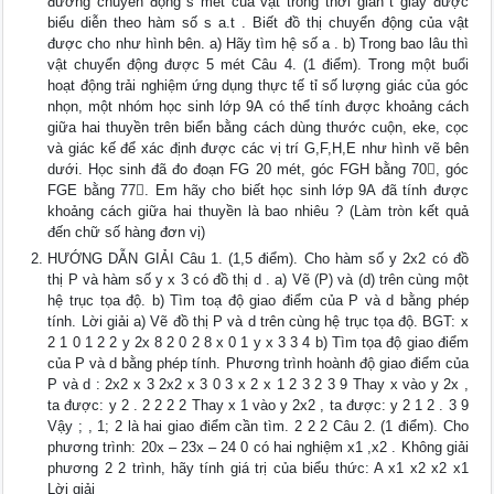
đường chuyển động s mét của vật trong thời gian t giây được
biểu diễn theo hàm số s a.t . Biết đồ thị chuyển động của vật
được cho như hình bên. a) Hãy tìm hệ số a . b) Trong bao lâu thì
vật chuyển động được 5 mét Câu 4. (1 điểm). Trong một buổi
hoạt động trải nghiệm ứng dụng thực tế tỉ số lượng giác của góc
nhọn, một nhóm học sinh lớp 9A có thể tính được khoảng cách
giữa hai thuyền trên biển bằng cách dùng thước cuộn, eke, cọc
và giác kế để xác định được các vị trí G,F,H,E như hình vẽ bên
dưới. Học sinh đã đo đoạn FG 20 mét, góc FGH bằng 70, góc
FGE bằng 77. Em hãy cho biết học sinh lớp 9A đã tính được
khoảng cách giữa hai thuyền là bao nhiêu ? (Làm tròn kết quả
đến chữ số hàng đơn vị)
HƯỚNG DẪN GIẢI Câu 1. (1,5 điểm). Cho hàm số y 2x2 có đồ
thị P và hàm số y x 3 có đồ thị d . a) Vẽ (P) và (d) trên cùng một
hệ trục tọa độ. b) Tìm toạ độ giao điểm của P và d bằng phép
tính. Lời giải a) Vẽ đồ thị P và d trên cùng hệ trục tọa độ. BGT: x
2 1 0 1 2 2 y 2x 8 2 0 2 8 x 0 1 y x 3 3 4 b) Tìm tọa độ giao điểm
của P và d bằng phép tính. Phương trình hoành độ giao điểm của
P và d : 2x2 x 3 2x2 x 3 0 3 x 2 x 1 2 3 2 3 9 Thay x vào y 2x ,
ta được: y 2 . 2 2 2 2 Thay x 1 vào y 2x2 , ta được: y 2 1 2 . 3 9
Vậy ; , 1; 2 là hai giao điểm cần tìm. 2 2 2 Câu 2. (1 điểm). Cho
phương trình: 20x – 23x – 24 0 có hai nghiệm x1 ,x2 . Không giải
phương 2 2 trình, hãy tính giá trị của biểu thức: A x1 x2 x2 x1
Lời giải