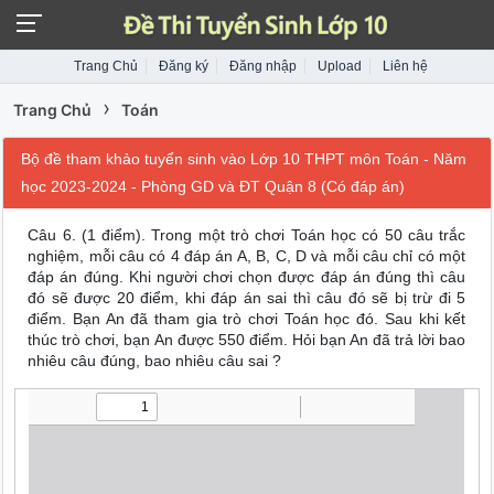
Trang Chủ
Đăng ký
Đăng nhập
Upload
Liên hệ
›
Trang Chủ
Toán
Bộ đề tham khảo tuyển sinh vào Lớp 10 THPT môn Toán - Năm
học 2023-2024 - Phòng GD và ĐT Quận 8 (Có đáp án)
Câu 6. (1 điểm). Trong một trò chơi Toán học có 50 câu trắc
nghiệm, mỗi câu có 4 đáp án A, B, C, D và mỗi câu chỉ có một
đáp án đúng. Khi người chơi chọn được đáp án đúng thì câu
đó sẽ được 20 điểm, khi đáp án sai thì câu đó sẽ bị trừ đi 5
điểm. Bạn An đã tham gia trò chơi Toán học đó. Sau khi kết
thúc trò chơi, bạn An được 550 điểm. Hỏi bạn An đã trả lời bao
nhiêu câu đúng, bao nhiêu câu sai ?