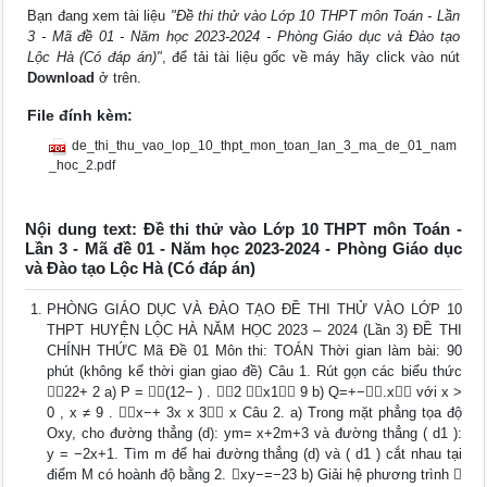
Bạn đang xem tài liệu
"Đề thi thử vào Lớp 10 THPT môn Toán - Lần
3 - Mã đề 01 - Năm học 2023-2024 - Phòng Giáo dục và Đào tạo
Lộc Hà (Có đáp án)"
, để tải tài liệu gốc về máy hãy click vào nút
Download
ở trên.
File đính kèm:
de_thi_thu_vao_lop_10_thpt_mon_toan_lan_3_ma_de_01_nam
_hoc_2.pdf
Nội dung text: Đề thi thử vào Lớp 10 THPT môn Toán -
Lần 3 - Mã đề 01 - Năm học 2023-2024 - Phòng Giáo dục
và Đào tạo Lộc Hà (Có đáp án)
PHÒNG GIÁO DỤC VÀ ĐÀO TẠO ĐỀ THI THỬ VÀO LỚP 10
THPT HUYỆN LỘC HÀ NĂM HỌC 2023 – 2024 (Lần 3) ĐỀ THI
CHÍNH THỨC Mã Đề 01 Môn thi: TOÁN Thời gian làm bài: 90
phút (không kể thời gian giao đề) Câu 1. Rút gọn các biểu thức
22+ 2 a) P = (12− ) . 2 x1 9 b) Q=+−.x với x >
0 , x ≠ 9 . x−+ 3x x 3 x Câu 2. a) Trong mặt phẳng tọa độ
Oxy, cho đường thẳng (d): ym= x+2m+3 và đường thẳng ( d1 ):
y = −2x+1. Tìm m để hai đường thẳng (d) và ( d1 ) cắt nhau tại
điểm M có hoành độ bằng 2. xy−=−23 b) Giải hệ phương trình 