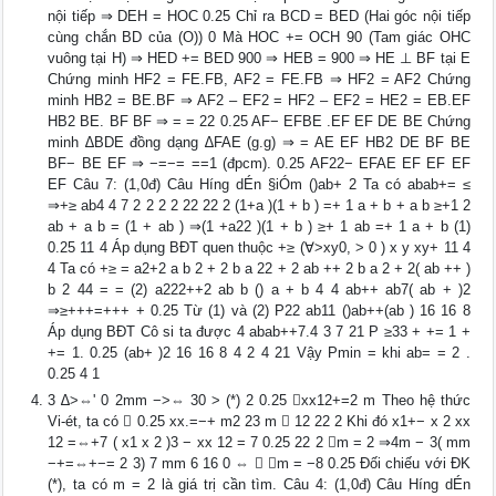
nội tiếp ⇒ DEH = HOC 0.25 Chỉ ra BCD = BED (Hai góc nội tiếp
cùng chắn BD của (O)) 0 Mà HOC += OCH 90 (Tam giác OHC
vuông tại H) ⇒ HED += BED 900 ⇒ HEB = 900 ⇒ HE ⊥ BF tại E
Chứng minh HF2 = FE.FB, AF2 = FE.FB ⇒ HF2 = AF2 Chứng
minh HB2 = BE.BF ⇒ AF2 – EF2 = HF2 – EF2 = HE2 = EB.EF
HB2 BE. BF BF ⇒ = = 22 0.25 AF− EFBE .EF EF DE BE Chứng
minh ∆BDE đồng dạng ∆FAE (g.g) ⇒ = AE EF HB2 DE BF BE
BF− BE EF ⇒ −=−= ==1 (đpcm). 0.25 AF22− EFAE EF EF EF
EF Câu 7: (1,0đ) Câu H­íng dÉn §iÓm ()ab+ 2 Ta có abab+= ≤
⇒+≥ ab4 4 7 2 2 2 2 22 22 2 (1+a )(1 + b ) =+ 1 a + b + a b ≥+1 2
ab + a b = (1 + ab ) ⇒(1 +a22 )(1 + b ) ≥+ 1 ab =+ 1 a + b (1)
0.25 11 4 Áp dụng BĐT quen thuộc +≥ (∀>xy0, > 0 ) x y xy+ 11 4
4 Ta có +≥ = a2+2 a b 2 + 2 b a 22 + 2 ab ++ 2 b a 2 + 2( ab ++ )
b 2 44 = = (2) a222++2 ab b () a + b 4 4 ab++ ab7( ab + )2
⇒≥+++=+++ + 0.25 Từ (1) và (2) P22 ab11 ()ab++(ab ) 16 16 8
Áp dụng BĐT Cô si ta được 4 abab++7.4 3 7 21 P ≥33 + += 1 +
+= 1. 0.25 (ab+ )2 16 16 8 4 2 4 21 Vậy Pmin = khi ab= = 2 .
0.25 4 1
3 ∆>⇔' 0 2mm −>⇔ 30 > (*) 2 0.25 xx12+=2 m Theo hệ thức
Vi-ét, ta có  0.25 xx.=−+ m2 23 m  12 22 2 Khi đó x1+− x 2 xx
12 =⇔+7 ( x1 x 2 )3 − xx 12 = 7 0.25 22 2 m = 2 ⇒4m − 3( mm
−+=⇔+−= 2 3) 7 mm 6 16 0 ⇔  m = −8 0.25 Đối chiếu với ĐK
(*), ta có m = 2 là giá trị cần tìm. Câu 4: (1,0đ) Câu H­íng dÉn