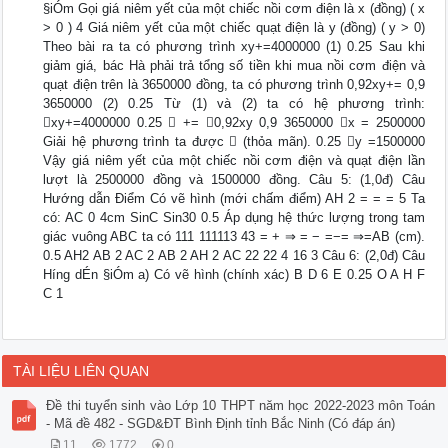
§iÓm Gọi giá niêm yết của một chiếc nồi cơm điện là x (đồng) ( x
> 0 ) 4 Giá niêm yết của một chiếc quạt điện là y (đồng) ( y > 0)
Theo bài ra ta có phương trình xy+=4000000 (1) 0.25 Sau khi
giảm giá, bác Hà phải trả tổng số tiền khi mua nồi cơm điện và
quạt điện trên là 3650000 đồng, ta có phương trình 0,92xy+= 0,9
3650000 (2) 0.25 Từ (1) và (2) ta có hệ phương trình:
xy+=4000000 0.25  += 0,92xy 0,9 3650000 x = 2500000
Giải hệ phương trình ta được  (thỏa mãn). 0.25 y =1500000
Vậy giá niêm yết của một chiếc nồi cơm điện và quạt điện lần
lượt là 2500000 đồng và 1500000 đồng. Câu 5: (1,0đ) Câu
Hướng dẫn Điểm Có vẽ hình (mới chấm điểm) AH 2 = = = 5 Ta
có: AC 0 4cm SinC Sin30 0.5 Áp dụng hệ thức lượng trong tam
giác vuông ABC ta có 111 111113 43 = + ⇒ = − =−= ⇒=AB (cm).
0.5 AH2 AB 2 AC 2 AB 2 AH 2 AC 22 22 4 16 3 Câu 6: (2,0đ) Câu
H­íng dÉn §iÓm a) Có vẽ hình (chính xác) B D 6 E 0.25 O A H F
C 1
TÀI LIỆU LIÊN QUAN
Đề thi tuyển sinh vào Lớp 10 THPT năm học 2022-2023 môn Toán
- Mã đề 482 - SGD&ĐT Bình Định tỉnh Bắc Ninh (Có đáp án)
11
1772
0