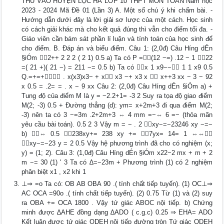
THỦ VÀO HUYỆN LỘC HÀ LỚP 10 THPT MÔN TOÁN Năm học
2023 - 2024 Mã Đề 01 (Lần 3) A. Một số chú ý khi chấm bài. -
Hướng dẫn dưới đây là lời giải sơ lược của một cách. Học sinh
có cách giải khác mà cho kết quả đúng thì vẫn cho điểm tối đa. -
Giáo viên cần bám sát phần lí luận và tính toán của học sinh để
cho điểm. B. Đáp án và biểu điểm. Câu 1: (2,0đ) Câu H­íng dÉn
§iÓm 2++ 2 2 2 ( 2 1) 0.5 a) Ta có P =(12 −=) .12 − 1 22
=( 21 +)( 21 −) = 211 −= 0.5 b) Ta có x 1 x9−− 1 1 x9 0.5
Q.=+=+ . x(x3)x3− + x x3 −+ x3 x  x++3 xx − 3 − 92
x 0.5 = .2= = . x − 9 xx Câu 2: (2,0đ) Câu H­íng dÉn §iÓm a) +
Tung độ của điểm M là y = −2.2+1= -3 2 Suy ra tọa độ giao điểm
M(2; -3) 0.5 + Đường thẳng (d): ym= x+2m+3 đi qua điểm M(2;
-3) nên ta có 3 −=3m .2+2m+3 ⇔ 4 mm =−⇔ 6 =− (thỏa mãn
yêu cầu bài toán). 0.5 2 3 Vậy m = − . 2 xy−=−23246 xy −=−
b) ⇔ 0.5 238xy+= 238 xy += 7yx= 14= 1 ⇔⇔
xy−=−23 y = 2 0.5 Vậy hệ phương trình đã cho có nghiệm (x;
y) = (1; 2). Câu 3: (1,0đ) Câu H­íng dÉn §iÓm x22−2 mx + m + 2
m −= 30 (1) ' 3 Ta có ∆=−23m + Phương trình (1) có 2 nghiệm
phân biệt x1 , x2 khi 1
⊥⇒ =o Ta có: OB AB OBA 90 .( tính chất tiếp tuyến). (1) OC⊥⇒
AC OCA =90o .( tính chất tiếp tuyến). (2) 0.75 Từ (1) và (2) suy
ra OBA += OCA 1800 . Vậy tứ giác ABOC nội tiếp. b) Chứng
minh được ∆AHE đồng dạng ∆ADO ( c.g.c) 0.25 ⇒ EHA= ADO
Kết luận được tứ giác ODEH nội tiếp đường tròn Tứ giác ODEH