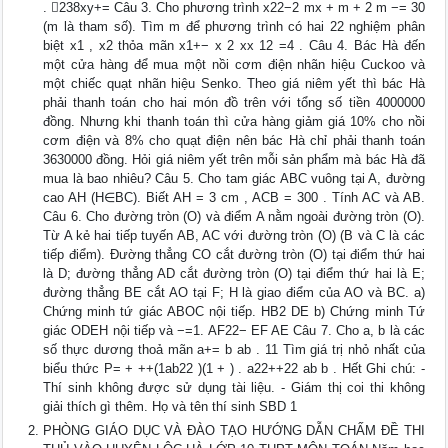
. 238xy+= Câu 3. Cho phương trình x22−2 mx + m + 2 m −= 30
(m là tham số). Tìm m để phương trình có hai 22 nghiệm phân
biệt x1 , x2 thỏa mãn x1+− x 2 xx 12 =4 . Câu 4. Bác Hà đến
một cửa hàng để mua một nồi cơm điện nhãn hiệu Cuckoo và
một chiếc quạt nhãn hiệu Senko. Theo giá niêm yết thì bác Hà
phải thanh toán cho hai món đồ trên với tổng số tiền 4000000
đồng. Nhưng khi thanh toán thì cửa hàng giảm giá 10% cho nồi
cơm điện và 8% cho quạt điện nên bác Hà chỉ phải thanh toán
3630000 đồng. Hỏi giá niêm yết trên mỗi sản phẩm mà bác Hà đã
mua là bao nhiêu? Câu 5. Cho tam giác ABC vuông tại A, đường
cao AH (H∈BC). Biết AH = 3 cm , ACB = 300 . Tính AC và AB.
Câu 6. Cho đường tròn (O) và điểm A nằm ngoài đường tròn (O).
Từ A kẻ hai tiếp tuyến AB, AC với đường tròn (O) (B và C là các
tiếp điểm). Đường thẳng CO cắt đường tròn (O) tại điểm thứ hai
là D; đường thẳng AD cắt đường tròn (O) tại điểm thứ hai là E;
đường thẳng BE cắt AO tại F; H là giao điểm của AO và BC. a)
Chứng minh tứ giác ABOC nội tiếp. HB2 DE b) Chứng minh Tứ
giác ODEH nội tiếp và −=1. AF22− EF AE Câu 7. Cho a, b là các
số thực dương thoả mãn a+= b ab . 11 Tìm giá trị nhỏ nhất của
biểu thức P= + ++(1ab22 )(1 + ) . a22++22 ab b . Hết Ghi chú: -
Thí sinh không được sử dụng tài liệu. - Giám thị coi thi không
giải thích gì thêm. Họ và tên thí sinh SBD 1
PHÒNG GIÁO DỤC VÀ ĐÀO TẠO HƯỚNG DẪN CHẤM ĐỀ THI