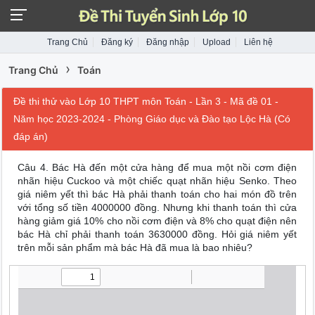
Trang Chủ
Đăng ký
Đăng nhập
Upload
Liên hệ
›
Trang Chủ
Toán
Đề thi thử vào Lớp 10 THPT môn Toán - Lần 3 - Mã đề 01 -
Năm học 2023-2024 - Phòng Giáo dục và Đào tạo Lộc Hà (Có
đáp án)
Câu 4.
Bác Hà đến một cửa hàng để mua một nồi cơm điện
nhãn hiệu Cuckoo và một chiếc quạt nhãn hiệu Senko. Theo
giá niêm yết thì bác Hà phải thanh toán cho hai món đồ trên
với tổng số tiền 4000000 đồng. Nhưng khi thanh toán thì cửa
hàng giảm giá 10% cho nồi cơm điện và 8% cho quạt điện nên
bác Hà chỉ phải thanh toán 3630000 đồng. Hỏi giá niêm yết
trên mỗi sản phẩm mà bác Hà đã mua là bao nhiêu?