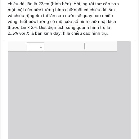
chiều dài lăn là 23cm (hình bên). Hỏi, người thợ cần sơn
một mặt của bức tường hình chữ nhật có chiều dài 5m
và chiều rộng 4m thì lăn sơn nước sẽ quay bao nhiêu
vòng. Biết bức tường có một cửa sổ hình chữ nhật kích
thước 1𝑚 × 2𝑚. Biết diện tích xung quanh hình trụ là
2𝜋𝑅ℎ với 𝑅 là bán kính đáy; h là chiều cao hình trụ.