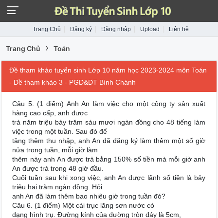
Trang Chủ
Đăng ký
Đăng nhập
Upload
Liên hệ
›
Trang Chủ
Toán
Đề tham khảo tuyển sinh Lớp 10 năm học 2023-2024 môn Toán
- Đề tham khảo 3 - PGD&ĐT Bình Chánh
Câu 5. (1 điểm) Anh An làm việc cho một công ty sản xuất
hàng cao cấp, anh được
trả năm triệu bảy trăm sáu mươi ngàn đồng cho 48 tiếng làm
việc trong một tuần. Sau đó để
tăng thêm thu nhập, anh An đã đăng ký làm thêm một số giờ
nửa trong tuần, mỗi giờ làm
thêm này anh An được trả bằng 150% số tiền mà mỗi giờ anh
An được trả trong 48 giờ đầu.
Cuối tuần sau khi xong việc, anh An được lãnh số tiền là bảy
triệu hai trăm ngàn đồng. Hỏi
anh An đã làm thêm bao nhiêu giờ trong tuần đó?
Câu 6. (1 điểm) Một cái trục lăng sơn nước có
dạng hình trụ. Đường kính của đường tròn đáy là 5cm,