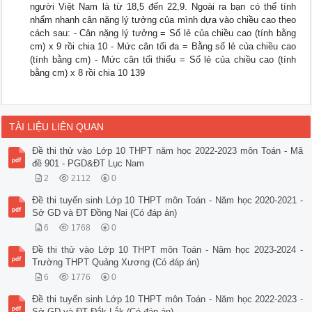
người Việt Nam là từ 18,5 đến 22,9. Ngoài ra bạn có thể tính
nhẩm nhanh cân nặng lý tưởng của mình dựa vào chiều cao theo
cách sau: - Cân nặng lý tưởng = Số lẻ của chiều cao (tính bằng
cm) x 9 rồi chia 10 - Mức cân tối đa = Bằng số lẻ của chiều cao
(tính bằng cm) - Mức cân tối thiểu = Số lẻ của chiều cao (tính
bằng cm) x 8 rồi chia 10 139
TÀI LIỆU LIÊN QUAN
Đề thi thử vào Lớp 10 THPT năm học 2022-2023 môn Toán - Mã
đề 901 - PGD&ĐT Lục Nam
2
2112
0
Đề thi tuyển sinh Lớp 10 THPT môn Toán - Năm học 2020-2021 -
Sở GD và ĐT Đồng Nai (Có đáp án)
6
1768
0
Đề thi thử vào Lớp 10 THPT môn Toán - Năm học 2023-2024 -
Trường THPT Quảng Xương (Có đáp án)
6
1776
0
Đề thi tuyển sinh Lớp 10 THPT môn Toán - Năm học 2022-2023 -
Sở GD và ĐT Đắk Lắk (Có đáp án)