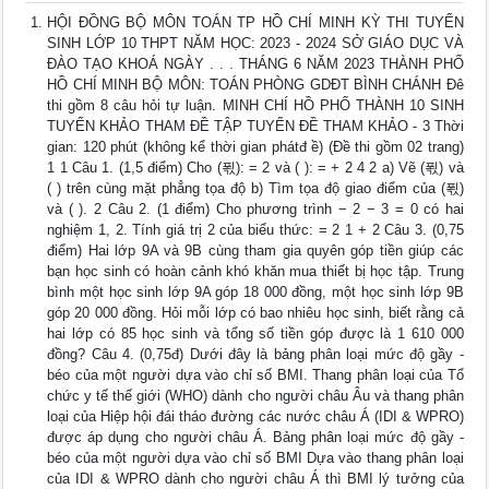
HỘI ĐỒNG BỘ MÔN TOÁN TP HỒ CHÍ MINH KỲ THI TUYỂN
SINH LỚP 10 THPT NĂM HỌC: 2023 - 2024 SỞ GIÁO DỤC VÀ
ĐÀO TẠO KHOÁ NGÀY . . . THÁNG 6 NĂM 2023 THÀNH PHỐ
HỒ CHÍ MINH BỘ MÔN: TOÁN PHÒNG GDĐT BÌNH CHÁNH Đê
thi gồm 8 câu hỏi tự luận. MINH CHÍ HỒ PHỐ THÀNH 10 SINH
TUYỂN KHẢO THAM ĐỀ TẬP TUYỂN ĐỀ THAM KHẢO - 3 Thời
gian: 120 phút (không kể thời gian phátđ ề) (Đề thi gồm 02 trang)
1 1 Câu 1. (1,5 điểm) Cho (푃): = 2 và ( ): = + 2 4 2 a) Vẽ (푃) và
( ) trên cùng mặt phẳng tọa độ b) Tìm tọa độ giao điểm của (푃)
và ( ). 2 Câu 2. (1 điểm) Cho phương trình − 2 − 3 = 0 có hai
nghiệm 1, 2. Tính giá trị 2 của biểu thức: = 2 1 + 2 Câu 3. (0,75
điểm) Hai lớp 9A và 9B cùng tham gia quyên góp tiền giúp các
bạn học sinh có hoàn cảnh khó khăn mua thiết bị học tập. Trung
bình một học sinh lớp 9A góp 18 000 đồng, một học sinh lớp 9B
góp 20 000 đồng. Hỏi mỗi lớp có bao nhiêu học sinh, biết rằng cả
hai lớp có 85 học sinh và tổng số tiền góp được là 1 610 000
đồng? Câu 4. (0,75đ) Dưới đây là bảng phân loại mức độ gầy -
béo của một người dựa vào chỉ số BMI. Thang phân loại của Tổ
chức y tế thế giới (WHO) dành cho người châu Âu và thang phân
loại của Hiệp hội đái tháo đường các nước châu Á (IDI & WPRO)
được áp dụng cho người châu Á. Bảng phân loại mức độ gầy -
béo của một người dựa vào chỉ số BMI Dựa vào thang phân loại
của IDI & WPRO dành cho người châu Á thì BMI lý tưởng của